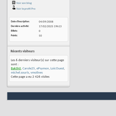
Voir son blog
Voir le profil Pro
Date d'inscription
04/09/2008
Dernière activité
17/02/2025
19h13
Billets
0
Points
50
Récents visiteurs
Les 6 derniers visiteur(s) sur cette page
sont :
BakSh0
,
Carole25
,
ePsymon
,
LoicOuest
,
michel.souris
,
vmolines
Cette page a eu
2 426
visites