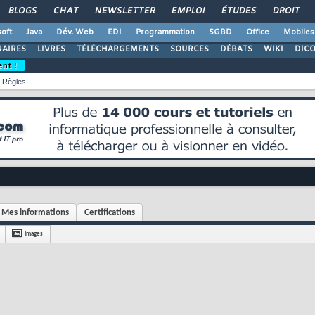
BLOGS
CHAT
NEWSLETTER
EMPLOI
ÉTUDES
DROIT
oft
Java
Dév. Web
EDI
Programmation
SGBD
Office
Mobiles
AIRES
LIVRES
TÉLÉCHARGEMENTS
SOURCES
DÉBATS
WIKI
DIC
ent !
Règles
Mes informations
Certifications
Images