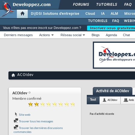
FORUMS
TUTORIELS
FAQ
DI/DSI Solutions d'entreprise
Cloud
IA
ALM
Micros
TUTORIELS
FAQ
WEBIN
Vous n'êtes pas encore inscrit sur Developpez.com ?
Inscrivez-vous gratuitem
Derniers messages
Actions
Réseau social
Blogs
Agenda
Chat
ACOIdev
Activité de ACOIdev
ACOIdev
Membre confirmé
Tout
ACOIdev
Amis
Pas d'activité récente
Site web
Trouver tous les messages
Trouver les dernières discussions
commencées