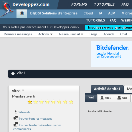
FORUMS
TUTORIELS
FAQ
DI/DSI Solutions d'entreprise
Cloud
IA
ALM
Micros
TUTORIELS
FAQ
WEBIN
Vous n'êtes pas encore inscrit sur Developpez.com ?
Inscrivez-vous gratuitem
Derniers messages
Actions
Réseau social
Blogs
Agenda
Chat
vito1
Activité de vito1
Me
vito1
Membre averti
Tout
vito1
Amis
Pas d'activité récente
Site web
Trouver tous les messages
Trouver les dernières discussions
commencées