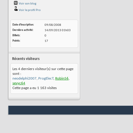
Voir son blog
Voir le profil Pro
Date d'inscription
09/08/2008
Dernière activité
14/09/2013
01h03
Billets
0
Points
17
Récents visiteurs
Les 4 derniers visiteur(s) sur cette page
sont :
neodelphi2007
,
ProgElecT
,
Robin56
,
sevyc64
Cette page a eu
1 163
visites