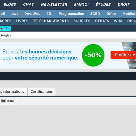
BLOGS
CHAT
NEWSLETTER
EMPLOI
ÉTUDES
DROIT
oft
Java
Dév. Web
EDI
Programmation
SGBD
Office
Mobiles
AIRES
LIVRES
TÉLÉCHARGEMENTS
SOURCES
DÉBATS
WIKI
DIC
ent !
Règles
s informations
Certifications
Images