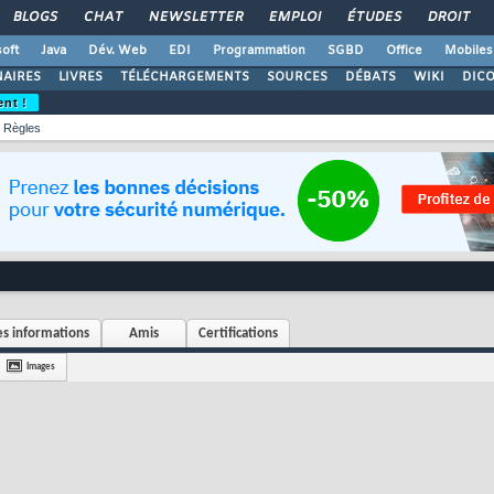
BLOGS
CHAT
NEWSLETTER
EMPLOI
ÉTUDES
DROIT
oft
Java
Dév. Web
EDI
Programmation
SGBD
Office
Mobiles
AIRES
LIVRES
TÉLÉCHARGEMENTS
SOURCES
DÉBATS
WIKI
DIC
ent !
Règles
s informations
Amis
Certifications
Images