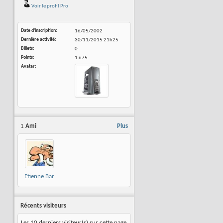
Voir le profil Pro
Date d'inscription
16/05/2002
Dernière activité
30/11/2015
21h25
Billets
0
Points
1 675
Avatar
1
Ami
Plus
Etienne Bar
Récents visiteurs
Les 10 derniers visiteur(s) sur cette page