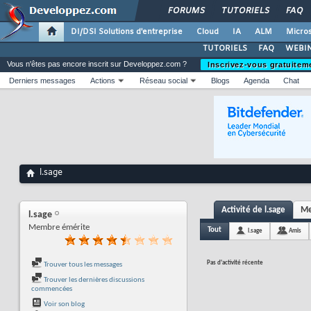
FORUMS
TUTORIELS
FAQ
DI/DSI Solutions d'entreprise
Cloud
IA
ALM
Micros
TUTORIELS
FAQ
WEBIN
Vous n'êtes pas encore inscrit sur Developpez.com ?
Inscrivez-vous gratuitem
Derniers messages
Actions
Réseau social
Blogs
Agenda
Chat
l.sage
Activité de l.sage
Me
l.sage
Membre émérite
Tout
l.sage
Amis
Pas d'activité récente
Trouver tous les messages
Trouver les dernières discussions
commencées
Voir son blog