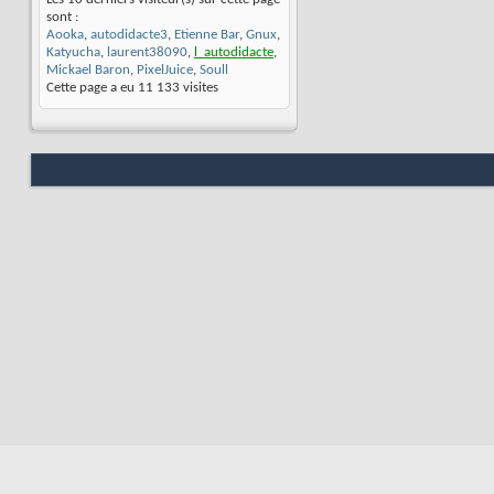
sont :
Aooka
,
autodidacte3
,
Etienne Bar
,
Gnux
,
Katyucha
,
laurent38090
,
l_autodidacte
,
Mickael Baron
,
PixelJuice
,
Soull
Cette page a eu
11 133
visites