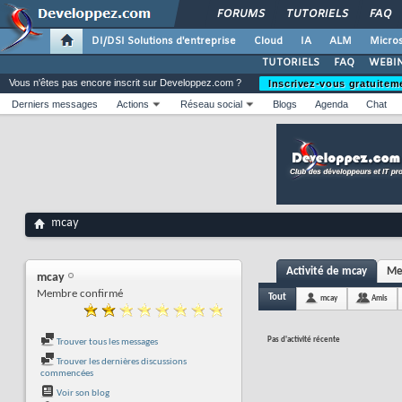
FORUMS
TUTORIELS
FAQ
DI/DSI Solutions d'entreprise
Cloud
IA
ALM
Micros
TUTORIELS
FAQ
WEBIN
Vous n'êtes pas encore inscrit sur Developpez.com ?
Inscrivez-vous gratuitem
Derniers messages
Actions
Réseau social
Blogs
Agenda
Chat
mcay
Activité de mcay
Me
mcay
Membre confirmé
Tout
mcay
Amis
Pas d'activité récente
Trouver tous les messages
Trouver les dernières discussions
commencées
Voir son blog