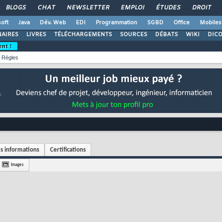
BLOGS
CHAT
NEWSLETTER
EMPLOI
ÉTUDES
DROIT
oft
Java
Dév. Web
EDI
Programmation
SGBD
Office
Mobiles
AIRES
LIVRES
TÉLÉCHARGEMENTS
SOURCES
DÉBATS
WIKI
DIC
ent !
Règles
s informations
Certifications
Images