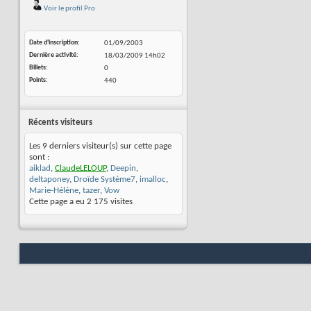
Voir le profil Pro
Date d'inscription
01/09/2003
Dernière activité
18/03/2009
14h02
Billets
0
Points
440
Récents visiteurs
Les 9 derniers visiteur(s) sur cette page
sont :
aiklad
,
ClaudeLELOUP
,
Deepin
,
deltaponey
,
Droïde Système7
,
imalloc
,
Marie-Hélène
,
tazer
,
Vow
Cette page a eu
2 175
visites