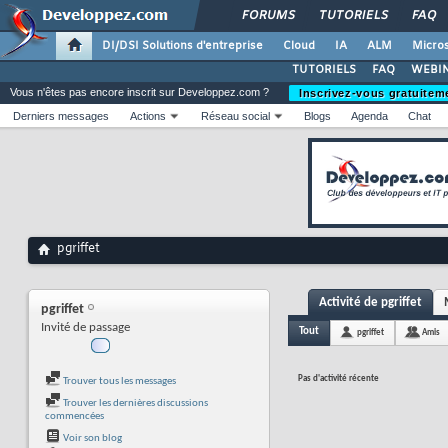
FORUMS
TUTORIELS
FAQ
DI/DSI Solutions d'entreprise
Cloud
IA
ALM
Micros
TUTORIELS
FAQ
WEBIN
Vous n'êtes pas encore inscrit sur Developpez.com ?
Inscrivez-vous gratuitem
Derniers messages
Actions
Réseau social
Blogs
Agenda
Chat
pgriffet
Activité de pgriffet
pgriffet
Invité de passage
Tout
pgriffet
Amis
Pas d'activité récente
Trouver tous les messages
Trouver les dernières discussions
commencées
Voir son blog