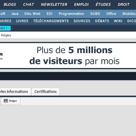
BLOGS
CHAT
NEWSLETTER
EMPLOI
ÉTUDES
DROIT
oft
Java
Dév. Web
EDI
Programmation
SGBD
Office
Mobiles
AIRES
LIVRES
TÉLÉCHARGEMENTS
SOURCES
DÉBATS
WIKI
DIC
ent !
Règles
Mes informations
Certifications
Images