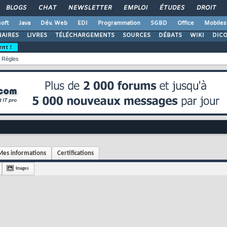
BLOGS
CHAT
NEWSLETTER
EMPLOI
ÉTUDES
DROIT
oft
Java
Dév. Web
EDI
Programmation
SGBD
Office
Mobiles
AIRES
LIVRES
TÉLÉCHARGEMENTS
SOURCES
DÉBATS
WIKI
DIC
ent !
Règles
Mes informations
Certifications
Images