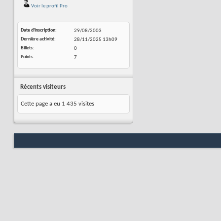
Voir le profil Pro
Date d'inscription
29/08/2003
Dernière activité
28/11/2025
13h09
Billets
0
Points
7
Récents visiteurs
Cette page a eu
1 435
visites