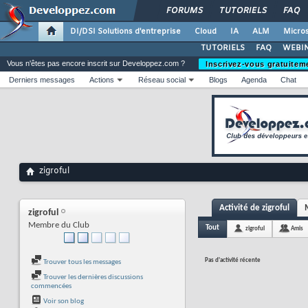
FORUMS
TUTORIELS
FAQ
DI/DSI Solutions d'entreprise
Cloud
IA
ALM
Micros
TUTORIELS
FAQ
WEBIN
Vous n'êtes pas encore inscrit sur Developpez.com ?
Inscrivez-vous gratuitem
Derniers messages
Actions
Réseau social
Blogs
Agenda
Chat
zigroful
Activité de zigroful
zigroful
Membre du Club
Tout
zigroful
Amis
Pas d'activité récente
Trouver tous les messages
Trouver les dernières discussions
commencées
Voir son blog