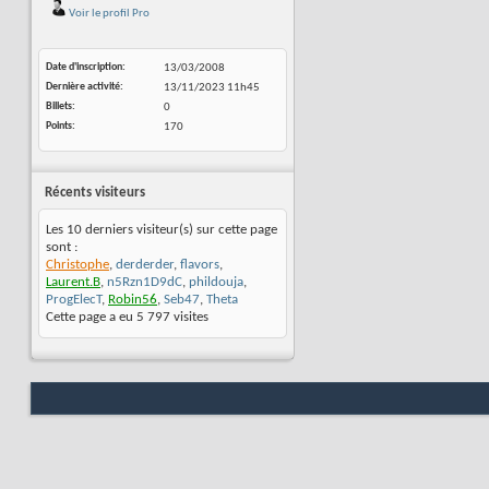
Voir le profil Pro
Date d'inscription
13/03/2008
Dernière activité
13/11/2023
11h45
Billets
0
Points
170
Récents visiteurs
Les 10 derniers visiteur(s) sur cette page
sont :
Christophe
,
derderder
,
flavors
,
Laurent.B
,
n5Rzn1D9dC
,
phildouja
,
ProgElecT
,
Robin56
,
Seb47
,
Theta
Cette page a eu
5 797
visites