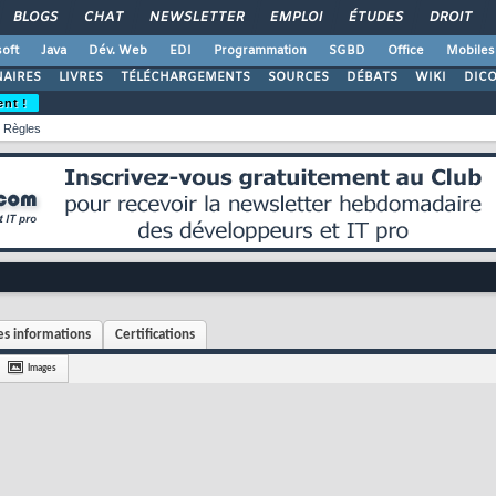
BLOGS
CHAT
NEWSLETTER
EMPLOI
ÉTUDES
DROIT
oft
Java
Dév. Web
EDI
Programmation
SGBD
Office
Mobiles
AIRES
LIVRES
TÉLÉCHARGEMENTS
SOURCES
DÉBATS
WIKI
DIC
ent !
Règles
s informations
Certifications
Images