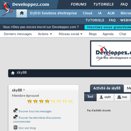
FORUMS
TUTORIELS
FAQ
DI/DSI Solutions d'entreprise
Cloud
IA
ALM
Micros
TUTORIELS
FAQ
WEBIN
Vous n'êtes pas encore inscrit sur Developpez.com ?
Inscrivez-vous gratuitem
Derniers messages
Actions
Réseau social
Blogs
Agenda
Chat
sky88
Activité de sky88
Me
sky88
Membre éprouvé
Tout
sky88
Amis
Pas d'activité récente
Trouver tous les messages
Trouver les dernières discussions
commencées
Voir son blog