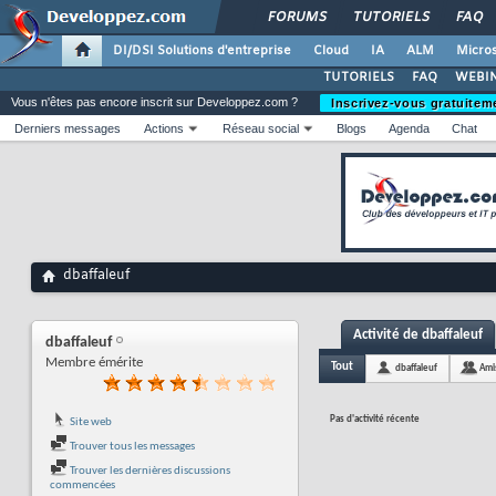
FORUMS
TUTORIELS
FAQ
DI/DSI Solutions d'entreprise
Cloud
IA
ALM
Micros
TUTORIELS
FAQ
WEBIN
Vous n'êtes pas encore inscrit sur Developpez.com ?
Inscrivez-vous gratuitem
Derniers messages
Actions
Réseau social
Blogs
Agenda
Chat
dbaffaleuf
Activité de dbaffaleuf
dbaffaleuf
Membre émérite
Tout
dbaffaleuf
Ami
Pas d'activité récente
Site web
Trouver tous les messages
Trouver les dernières discussions
commencées