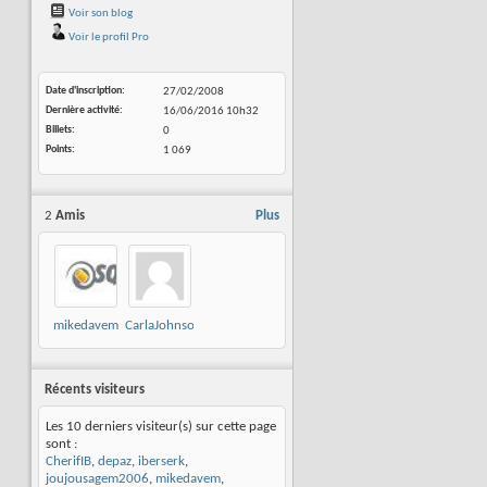
Voir son blog
Voir le profil Pro
Date d'inscription
27/02/2008
Dernière activité
16/06/2016
10h32
Billets
0
Points
1 069
2
Amis
Plus
mikedavem
CarlaJohnson
Récents visiteurs
Les 10 derniers visiteur(s) sur cette page
sont :
CherifIB
,
depaz
,
iberserk
,
joujousagem2006
,
mikedavem
,