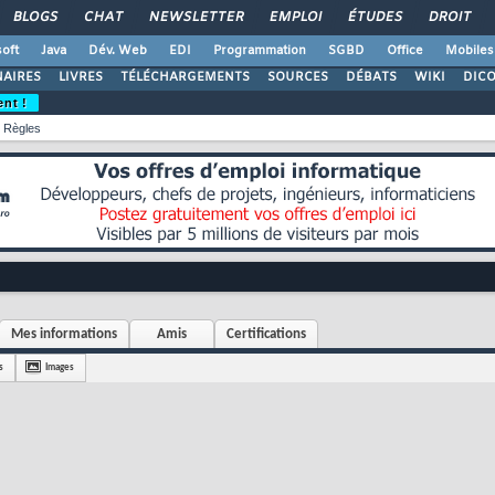
BLOGS
CHAT
NEWSLETTER
EMPLOI
ÉTUDES
DROIT
oft
Java
Dév. Web
EDI
Programmation
SGBD
Office
Mobiles
AIRES
LIVRES
TÉLÉCHARGEMENTS
SOURCES
DÉBATS
WIKI
DIC
ent !
Règles
Mes informations
Amis
Certifications
s
Images