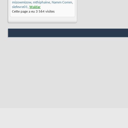
mizowmizow
,
mthiphaine
,
Namm Comm
,
slefevre01
,
Waldar
Cette page a eu
3 564
visites