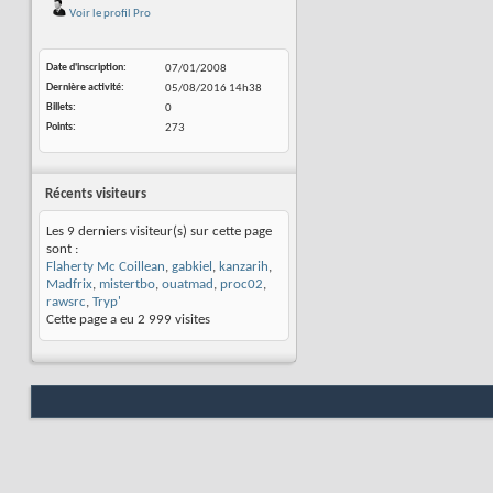
Voir le profil Pro
Date d'inscription
07/01/2008
Dernière activité
05/08/2016
14h38
Billets
0
Points
273
Récents visiteurs
Les 9 derniers visiteur(s) sur cette page
sont :
Flaherty Mc Coillean
,
gabkiel
,
kanzarih
,
Madfrix
,
mistertbo
,
ouatmad
,
proc02
,
rawsrc
,
Tryp'
Cette page a eu
2 999
visites