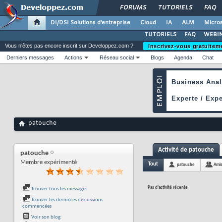
FORUMS
TUTORIELS
FAQ
DI/DSI Solutions d'entreprise
Cloud
IA
ALM
Micros
TUTORIELS
FAQ
WEBIN
Vous n'êtes pas encore inscrit sur Developpez.com ?
Inscrivez-vous gratuitem
Derniers messages
Actions
Réseau social
Blogs
Agenda
Chat
patouche
Activité de patouche
patouche
Membre expérimenté
Tout
patouche
Ami
Pas d'activité récente
Trouver tous les messages
Trouver les dernières discussions
commencées
Voir son blog