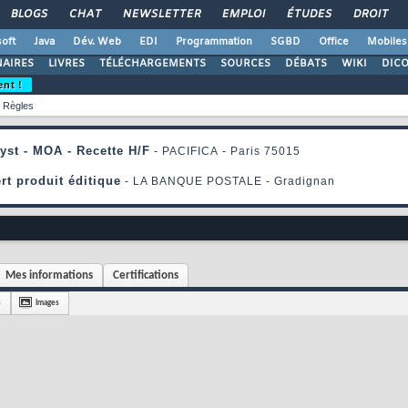
BLOGS
CHAT
NEWSLETTER
EMPLOI
ÉTUDES
DROIT
oft
Java
Dév. Web
EDI
Programmation
SGBD
Office
Mobiles
AIRES
LIVRES
TÉLÉCHARGEMENTS
SOURCES
DÉBATS
WIKI
DIC
ent !
Règles
Mes informations
Certifications
s
Images