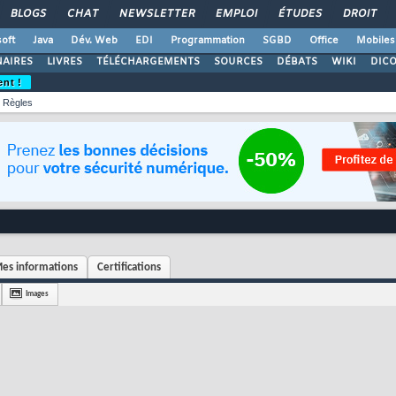
BLOGS
CHAT
NEWSLETTER
EMPLOI
ÉTUDES
DROIT
oft
Java
Dév. Web
EDI
Programmation
SGBD
Office
Mobiles
AIRES
LIVRES
TÉLÉCHARGEMENTS
SOURCES
DÉBATS
WIKI
DIC
ent !
Règles
es informations
Certifications
Images