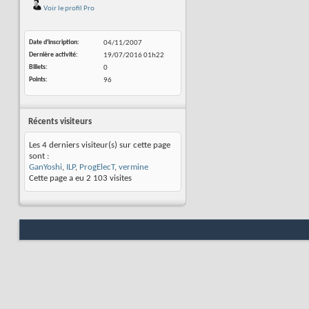
Voir le profil Pro
Date d'inscription
04/11/2007
Dernière activité
19/07/2016
01h22
Billets
0
Points
96
Récents visiteurs
Les 4 derniers visiteur(s) sur cette page
sont :
GanYoshi
,
ILP
,
ProgElecT
,
vermine
Cette page a eu
2 103
visites