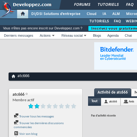
FORUMS
TUTORIELS
FAQ
DI/DSI Solutions d'entreprise
Cloud
IA
ALM
Micros
TUTORIELS
FAQ
WEBIN
Vous n'êtes pas encore inscrit sur Developpez.com ?
Inscrivez-vous gratuitem
Derniers messages
Actions
Réseau social
Blogs
Agenda
Chat
atc666
Activité de atc666
M
atc666
Membre actif
Tout
atc666
Amis
Pas d'activité récente
Trouver tous les messages
Trouver les dernières discussions
commencées
Voir son blog