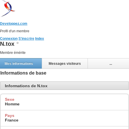
Developpez.com
Profil d'un membre
Connexion
S'inscrire
Index
N.tox
Membre émérite
Mes informations
Messages visiteurs
...
Informations de base
Informations de N.tox
Sexe
Homme
Pays
France