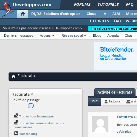
FORUMS
TUTORIELS
FAQ
DI/DSI Solutions d'entreprise
Cloud
IA
ALM
Micros
TUTORIELS
FAQ
WEBIN
Vous n'êtes pas encore inscrit sur Developpez.com ?
Inscrivez-vous gratuitem
Derniers messages
Actions
Réseau social
Blogs
Agenda
Chat
Facturata
Activité de Facturata
Facturata
Invité de passage
Tout
Facturata
Amis
Trouver tous les messages
Facturata
a 
Trouver les dernières discussions
Bonjour, Le po
commencées
Voir plus
Voir son blog