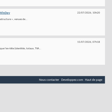
WinDev
22/07/2026,
10h20
rastructure », venues de...
15/07/2026,
07h18
 l'en-tête (identités, totaux, TVA...
Nous contacter
Developpez.com
Haut de page