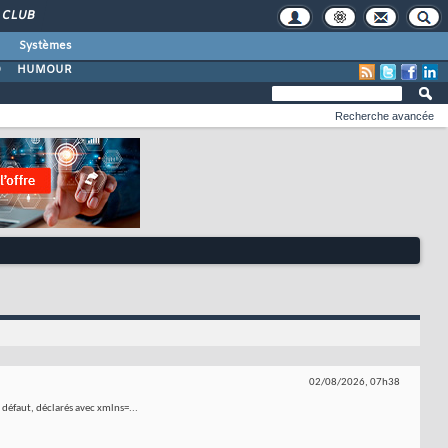
CLUB
Systèmes
O
HUMOUR
Recherche avancée
02/08/2026,
07h38
 défaut, déclarés avec xmlns=...