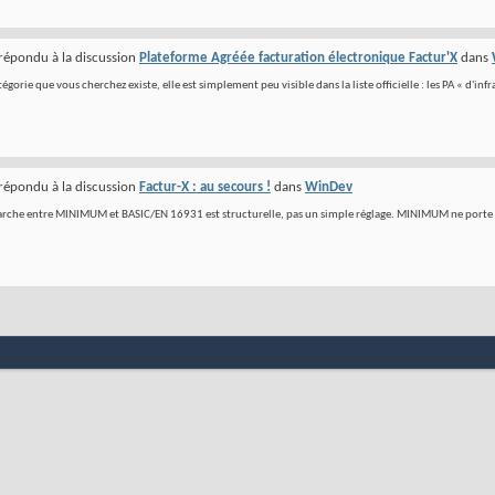
répondu à la discussion
Plateforme Agréée facturation électronique Factur'X
dans
égorie que vous cherchez existe, elle est simplement peu visible dans la liste officielle : les PA « d'inf
répondu à la discussion
Factur-X : au secours !
dans
WinDev
rche entre MINIMUM et BASIC/EN 16931 est structurelle, pas un simple réglage. MINIMUM ne porte que