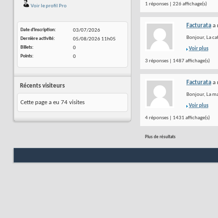
1 réponses | 226 affichage(s)
Voir le profil Pro
Facturata
a 
Date d'inscription
03/07/2026
Bonjour, La cat
Dernière activité
05/08/2026
11h05
Billets
0
Voir plus
Points
0
3 réponses | 1487 affichage(s)
Facturata
a 
Récents visiteurs
Bonjour, La ma
Cette page a eu
74
visites
Voir plus
4 réponses | 1431 affichage(s)
Plus de résultats