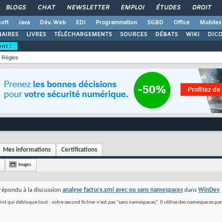
BLOGS
CHAT
NEWSLETTER
EMPLOI
ÉTUDES
DROIT
oft
Java
Dév. Web
EDI
Programmation
SGBD
Office
Mobiles
AIRES
LIVRES
TÉLÉCHARGEMENTS
SOURCES
DÉBATS
WIKI
DIC
ent !
Règles
Mes informations
Certifications
Images
répondu à la discussion
analyse facturx.xml avec ou sans namespaces
dans
WinDev
int qui débloque tout : votre second fichier n'est pas "sans namespaces". Il utilise des namespaces par