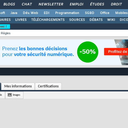
BLOGS
CHAT
NEWSLETTER
EMPLOI
ÉTUDES
DROIT
oft
Java
Dév. Web
EDI
Programmation
SGBD
Office
Mobiles
AIRES
LIVRES
TÉLÉCHARGEMENTS
SOURCES
DÉBATS
WIKI
DIC
ent !
Règles
Mes informations
Certifications
is
Images