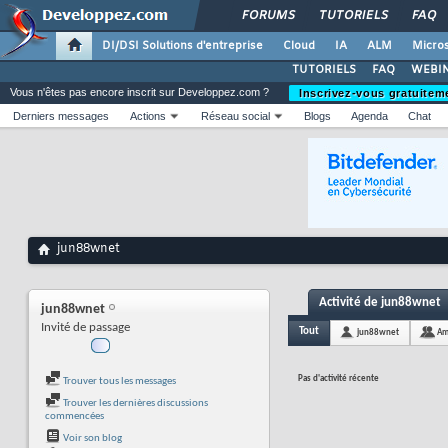
FORUMS
TUTORIELS
FAQ
DI/DSI Solutions d'entreprise
Cloud
IA
ALM
Micros
TUTORIELS
FAQ
WEBIN
Vous n'êtes pas encore inscrit sur Developpez.com ?
Inscrivez-vous gratuitem
Derniers messages
Actions
Réseau social
Blogs
Agenda
Chat
jun88wnet
Activité de jun88wnet
jun88wnet
Invité de passage
Tout
jun88wnet
Am
Pas d'activité récente
Trouver tous les messages
Trouver les dernières discussions
commencées
Voir son blog