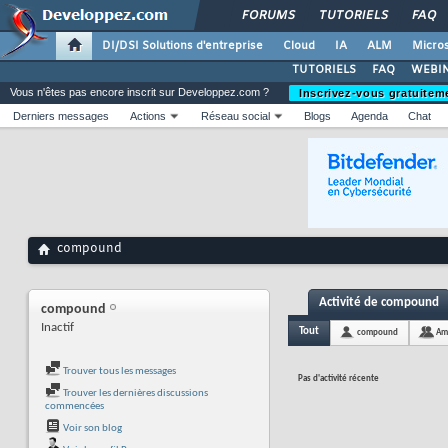
FORUMS
TUTORIELS
FAQ
DI/DSI Solutions d'entreprise
Cloud
IA
ALM
Micros
TUTORIELS
FAQ
WEBIN
Vous n'êtes pas encore inscrit sur Developpez.com ?
Inscrivez-vous gratuitem
Derniers messages
Actions
Réseau social
Blogs
Agenda
Chat
compound
Activité de compound
compound
Inactif
Tout
compound
Am
Trouver tous les messages
Pas d'activité récente
Trouver les dernières discussions
commencées
Voir son blog