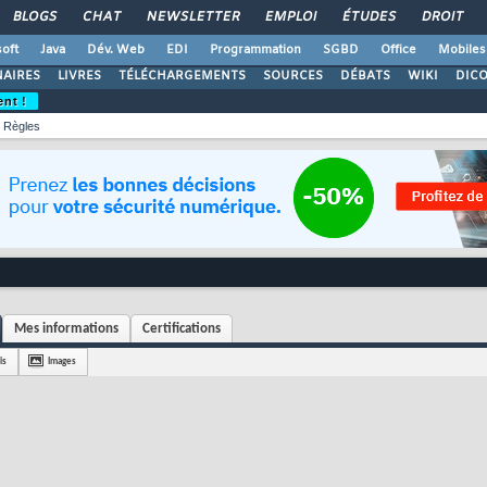
BLOGS
CHAT
NEWSLETTER
EMPLOI
ÉTUDES
DROIT
oft
Java
Dév. Web
EDI
Programmation
SGBD
Office
Mobiles
AIRES
LIVRES
TÉLÉCHARGEMENTS
SOURCES
DÉBATS
WIKI
DIC
ent !
Règles
Mes informations
Certifications
is
Images