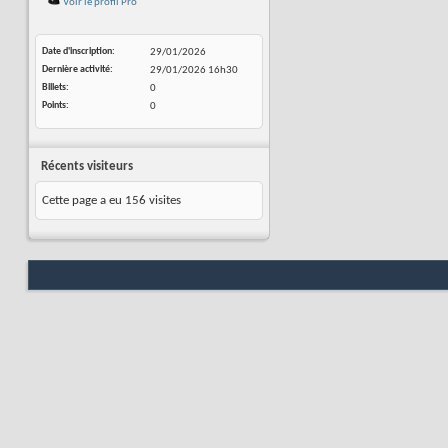
Voir le profil Pro
Date d'inscription
29/01/2026
Dernière activité
29/01/2026
16h30
Billets
0
Points
0
Récents visiteurs
Cette page a eu
156
visites