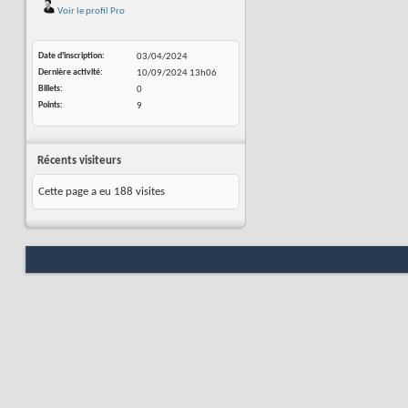
Voir le profil Pro
Date d'inscription
03/04/2024
Dernière activité
10/09/2024
13h06
Billets
0
Points
9
Récents visiteurs
Cette page a eu
188
visites