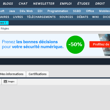
BLOGS
CHAT
NEWSLETTER
EMPLOI
ÉTUDES
DROIT
oft
Java
Dév. Web
EDI
Programmation
SGBD
Office
Mobiles
AIRES
LIVRES
TÉLÉCHARGEMENTS
SOURCES
DÉBATS
WIKI
DIC
ent !
Règles
Mes informations
Certifications
Images