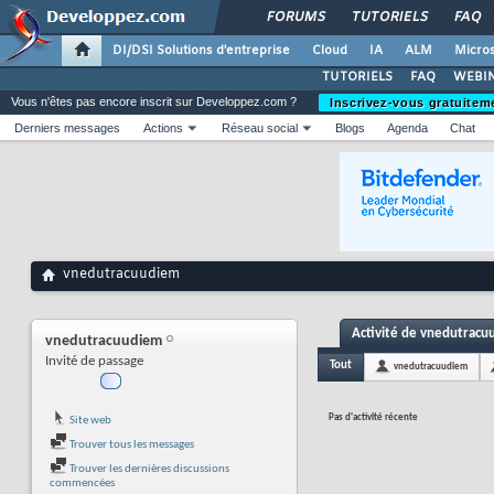
FORUMS
TUTORIELS
FAQ
DI/DSI Solutions d'entreprise
Cloud
IA
ALM
Micros
TUTORIELS
FAQ
WEBIN
Vous n'êtes pas encore inscrit sur Developpez.com ?
Inscrivez-vous gratuitem
Derniers messages
Actions
Réseau social
Blogs
Agenda
Chat
vnedutracuudiem
Activité de vnedutrac
vnedutracuudiem
Invité de passage
Tout
vnedutracuudiem
Pas d'activité récente
Site web
Trouver tous les messages
Trouver les dernières discussions
commencées