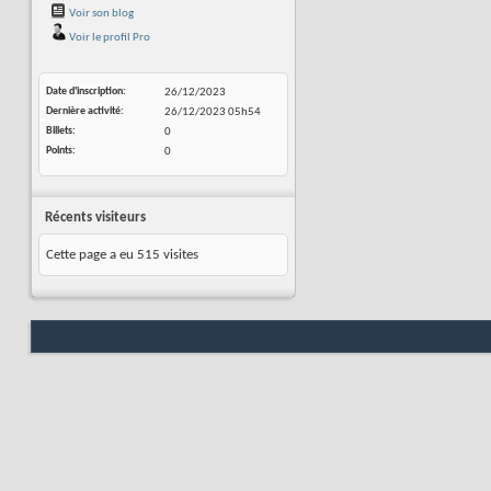
Voir son blog
Voir le profil Pro
Date d'inscription
26/12/2023
Dernière activité
26/12/2023
05h54
Billets
0
Points
0
Récents visiteurs
Cette page a eu
515
visites