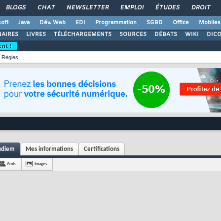
BLOGS
CHAT
NEWSLETTER
EMPLOI
ÉTUDES
DROIT
oft
Java
Dév. Web
EDI
Programmation
SGBD
Office
Mobiles
AIRES
LIVRES
TÉLÉCHARGEMENTS
SOURCES
DÉBATS
WIKI
DIC
ent !
Règles
uudiem
Mes informations
Certifications
Amis
Images