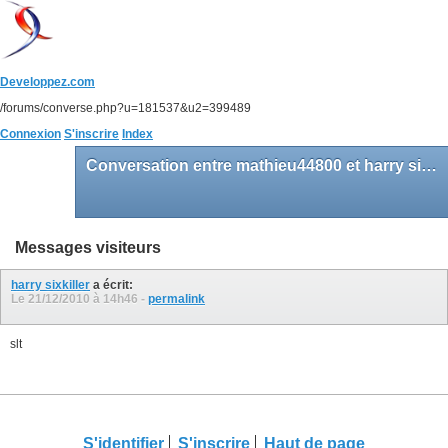
Developpez.com
/forums/converse.php?u=181537&u2=399489
Connexion
S'inscrire
Index
Conversation entre mathieu44800 et harry sixkiller
Messages visiteurs
harry sixkiller
a écrit:
Le 21/12/2010 à
14h46
-
permalink
slt
S'identifier
S'inscrire
Haut de page