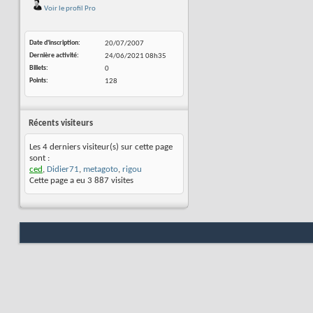
Voir le profil Pro
Date d'inscription
20/07/2007
Dernière activité
24/06/2021
08h35
Billets
0
Points
128
Récents visiteurs
Les 4 derniers visiteur(s) sur cette page
sont :
ced
,
Didier71
,
metagoto
,
rigou
Cette page a eu
3 887
visites