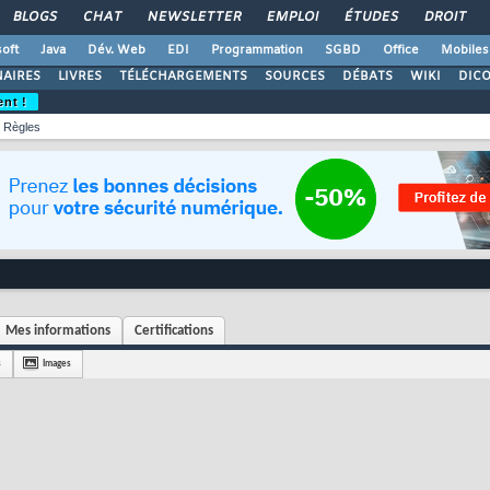
BLOGS
CHAT
NEWSLETTER
EMPLOI
ÉTUDES
DROIT
oft
Java
Dév. Web
EDI
Programmation
SGBD
Office
Mobiles
AIRES
LIVRES
TÉLÉCHARGEMENTS
SOURCES
DÉBATS
WIKI
DIC
ent !
Règles
Mes informations
Certifications
s
Images