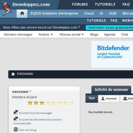
FORUMS
TUTORIELS
FAQ
DI/DSI Solutions d'entreprise
Cloud
IA
ALM
Micros
TUTORIELS
FAQ
WEBIN
Vous n'êtes pas encore inscrit sur Developpez.com ?
Inscrivez-vous gratuitem
Derniers messages
Actions
Réseau social
Blogs
Agenda
Chat
nesswaw
Activité de nesswaw
nesswaw
Membre éclairé
Tout
nesswaw
Ami
Pas d'activité récente
Trouver tous les messages
Trouver les dernières discussions
commencées
Voir son blog