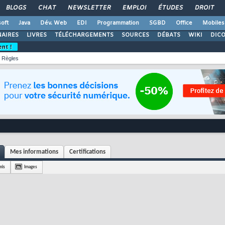
BLOGS
CHAT
NEWSLETTER
EMPLOI
ÉTUDES
DROIT
oft
Java
Dév. Web
EDI
Programmation
SGBD
Office
Mobiles
AIRES
LIVRES
TÉLÉCHARGEMENTS
SOURCES
DÉBATS
WIKI
DIC
ent !
Règles
Mes informations
Certifications
mis
Images