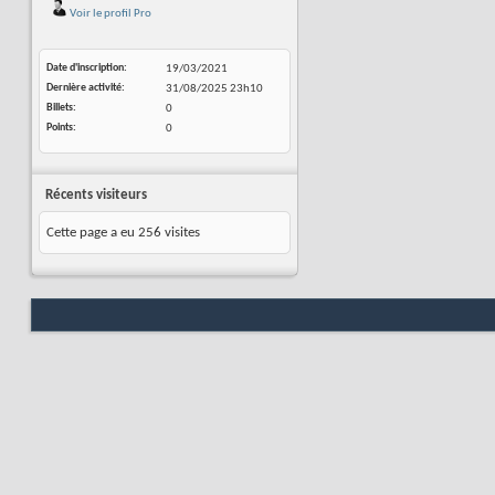
Voir le profil Pro
Date d'inscription
19/03/2021
Dernière activité
31/08/2025
23h10
Billets
0
Points
0
Récents visiteurs
Cette page a eu
256
visites