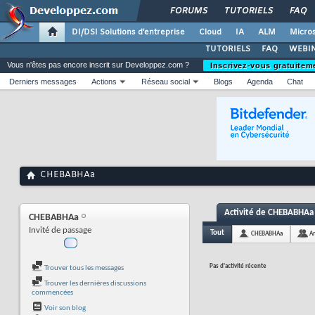
FORUMS
TUTORIELS
FAQ
DI/DSI Solutions d'entreprise
Cloud
IA
ALM
Micros
TUTORIELS
FAQ
WEBIN
Vous n'êtes pas encore inscrit sur Developpez.com ?
Inscrivez-vous gratuitem
Derniers messages
Actions
Réseau social
Blogs
Agenda
Chat
CHEBABHAa
Activité de CHEBABHAa
CHEBABHAa
Invité de passage
Tout
CHEBABHAa
A
Pas d'activité récente
Trouver tous les messages
Trouver les dernières discussions
commencées
Voir son blog