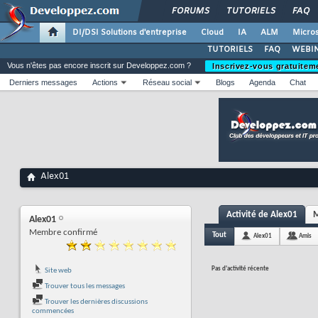
FORUMS
TUTORIELS
FAQ
DI/DSI Solutions d'entreprise
Cloud
IA
ALM
Micros
TUTORIELS
FAQ
WEBIN
Vous n'êtes pas encore inscrit sur Developpez.com ?
Inscrivez-vous gratuitem
Derniers messages
Actions
Réseau social
Blogs
Agenda
Chat
Alex01
Activité de Alex01
M
Alex01
Membre confirmé
Tout
Alex01
Amis
Pas d'activité récente
Site web
Trouver tous les messages
Trouver les dernières discussions
commencées