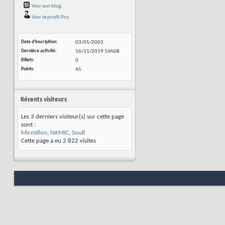
Voir son blog
Voir le profil Pro
Date d'inscription
03/05/2002
Dernière activité
16/11/2019
16h08
Billets
0
Points
45
Récents visiteurs
Les 3 derniers visiteur(s) sur cette page
sont :
Mirmillon
,
NAMIC
,
Soull
Cette page a eu
2 822
visites