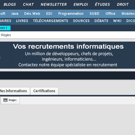
BLOGS
CHAT
NEWSLETTER
EMPLOI
ÉTUDES
DROIT
oft
Java
Dév. Web
EDI
Programmation
SGBD
Office
Mobiles
AIRES
LIVRES
TÉLÉCHARGEMENTS
SOURCES
DÉBATS
WIKI
DIC
ent !
Règles
es informations
Certifications
Images