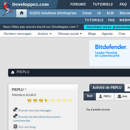
FORUMS
TUTORIELS
FAQ
DI/DSI Solutions d'entreprise
Cloud
IA
ALM
Micros
TUTORIELS
FAQ
WEBIN
Vous n'êtes pas encore inscrit sur Developpez.com ?
Inscrivez-vous gratuitem
Derniers messages
Actions
Réseau social
Blogs
Agenda
Chat
PIEPLU
Activité de PIEPLU
M
PIEPLU
Membre éclairé
Tout
PIEPLU
Amis
Pas d'activité récente
Trouver tous les messages
Trouver les dernières discussions
commencées
Voir son blog