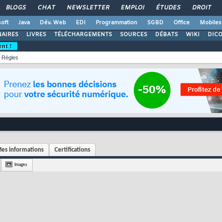
BLOGS
CHAT
NEWSLETTER
EMPLOI
ÉTUDES
DROIT
oft
Java
Dév. Web
EDI
Programmation
SGBD
Office
Mobiles
AIRES
LIVRES
TÉLÉCHARGEMENTS
SOURCES
DÉBATS
WIKI
DIC
ent !
Règles
es informations
Certifications
Images