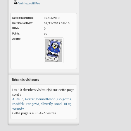
Voir le profil Pro
Date d'inscription
07/04/2003
Dernière activité
07/11/2019
07h10
Billets
0
Points
92
Avatar
Récents visiteurs
Les 10 derniers visiteur(s) sur cette page
sont :
Auteur
,
Avatar
,
bennetteson
,
Golgotha
,
Madfrix
,
redge93
,
silverfly
,
soad
,
TIFéç
,
yanesty
Cette page a eu
3 426
visites