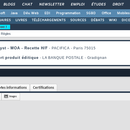
BLOGS
CHAT
NEWSLETTER
EMPLOI
ÉTUDES
DROIT
oft
Java
Dév. Web
EDI
Programmation
SGBD
Office
Mobiles
AIRES
LIVRES
TÉLÉCHARGEMENTS
SOURCES
DÉBATS
WIKI
DIC
ent !
Règles
Mes informations
Certifications
Images