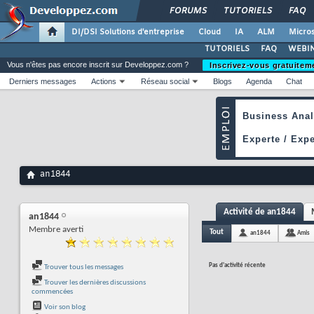
FORUMS
TUTORIELS
FAQ
DI/DSI Solutions d'entreprise
Cloud
IA
ALM
Micros
TUTORIELS
FAQ
WEBIN
Vous n'êtes pas encore inscrit sur Developpez.com ?
Inscrivez-vous gratuitem
Derniers messages
Actions
Réseau social
Blogs
Agenda
Chat
an1844
Activité de an1844
an1844
Membre averti
Tout
an1844
Amis
Pas d'activité récente
Trouver tous les messages
Trouver les dernières discussions
commencées
Voir son blog