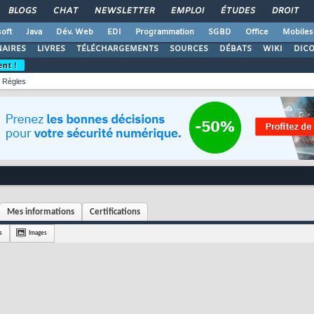
BLOGS
CHAT
NEWSLETTER
EMPLOI
ÉTUDES
DROIT
oft
Java
Dév. Web
EDI
Programmation
SGBD
Office
Mobiles
AIRES
LIVRES
TÉLÉCHARGEMENTS
SOURCES
DÉBATS
WIKI
DIC
ent !
Règles
Mes informations
Certifications
s
Images