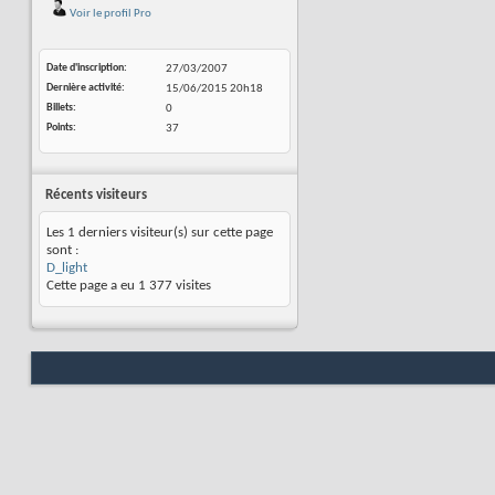
Voir le profil Pro
Date d'inscription
27/03/2007
Dernière activité
15/06/2015
20h18
Billets
0
Points
37
Récents visiteurs
Les 1 derniers visiteur(s) sur cette page
sont :
D_light
Cette page a eu
1 377
visites