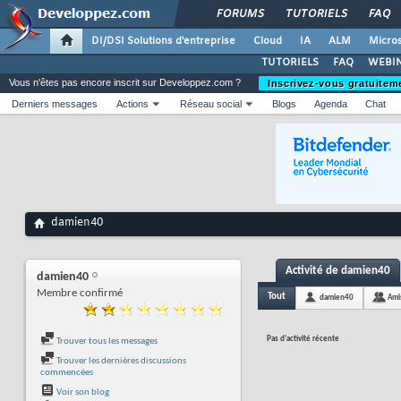
FORUMS
TUTORIELS
FAQ
DI/DSI Solutions d'entreprise
Cloud
IA
ALM
Micros
TUTORIELS
FAQ
WEBIN
Vous n'êtes pas encore inscrit sur Developpez.com ?
Inscrivez-vous gratuitem
Derniers messages
Actions
Réseau social
Blogs
Agenda
Chat
damien40
Activité de damien40
damien40
Membre confirmé
Tout
damien40
Ami
Pas d'activité récente
Trouver tous les messages
Trouver les dernières discussions
commencées
Voir son blog