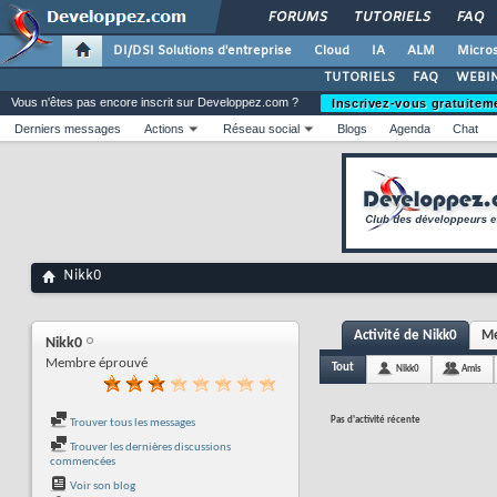
FORUMS
TUTORIELS
FAQ
DI/DSI Solutions d'entreprise
Cloud
IA
ALM
Micros
TUTORIELS
FAQ
WEBIN
Vous n'êtes pas encore inscrit sur Developpez.com ?
Inscrivez-vous gratuitem
Derniers messages
Actions
Réseau social
Blogs
Agenda
Chat
Nikk0
Activité de Nikk0
Me
Nikk0
Membre éprouvé
Tout
Nikk0
Amis
Pas d'activité récente
Trouver tous les messages
Trouver les dernières discussions
commencées
Voir son blog