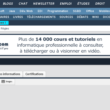
BLOGS
CHAT
NEWSLETTER
EMPLOI
ÉTUDES
DROIT
oft
Java
Dév. Web
EDI
Programmation
SGBD
Office
Mobiles
AIRES
LIVRES
TÉLÉCHARGEMENTS
SOURCES
DÉBATS
WIKI
DIC
ent !
Règles
s informations
Certifications
Images