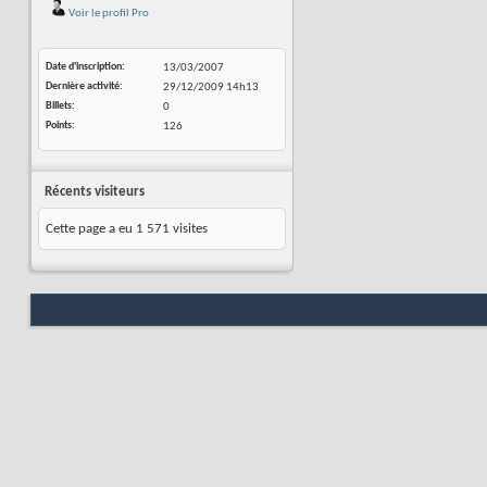
Voir le profil Pro
Date d'inscription
13/03/2007
Dernière activité
29/12/2009
14h13
Billets
0
Points
126
Récents visiteurs
Cette page a eu
1 571
visites