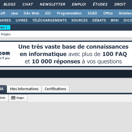
BLOGS
CHAT
NEWSLETTER
EMPLOI
ÉTUDES
DROIT
oft
Java
Dév. Web
EDI
Programmation
SGBD
Office
Mobiles
AIRES
LIVRES
TÉLÉCHARGEMENTS
SOURCES
DÉBATS
WIKI
DIC
ent !
Règles
VBA
Mes informations
Certifications
Amis
Images