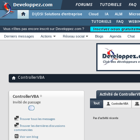
FORUMS
TUTORIELS
FAQ
DI/DSI Solutions d'entreprise
Cloud
IA
ALM
Micros
TUTORIELS
FAQ
WEBIN
Vous n'êtes pas encore inscrit sur Developpez.com ?
Inscrivez-vous gratuitem
Derniers messages
Actions
Réseau social
Blogs
Agenda
Chat
ControllerVBA
Activité de Controller
ControllerVBA
Invité de passage
Tout
ControllerVBA
Pas d'activité récente
Trouver tous les messages
Trouver les dernières discussions
commencées
Voir son blog