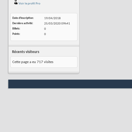
Voir le profil Pro
Date d'inscription
19/04/2018
Dernière activité
25/03/2020
09h41
Billets
0
Points
0
Récents visiteurs
Cette page a eu
717
visites