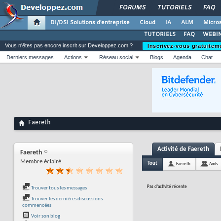
FORUMS
TUTORIELS
FAQ
DI/DSI Solutions d'entreprise
Cloud
IA
ALM
Micros
TUTORIELS
FAQ
WEBIN
Vous n'êtes pas encore inscrit sur Developpez.com ?
Inscrivez-vous gratuitem
Derniers messages
Actions
Réseau social
Blogs
Agenda
Chat
Faereth
Activité de Faereth
Faereth
Membre éclairé
Tout
Faereth
Amis
Pas d'activité récente
Trouver tous les messages
Trouver les dernières discussions
commencées
Voir son blog