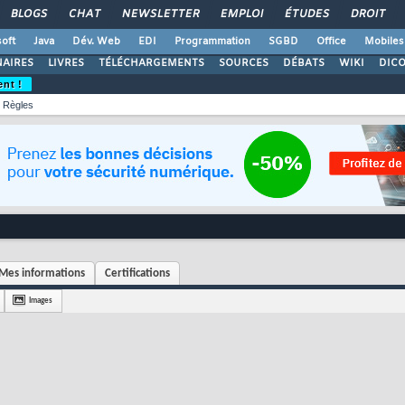
BLOGS
CHAT
NEWSLETTER
EMPLOI
ÉTUDES
DROIT
oft
Java
Dév. Web
EDI
Programmation
SGBD
Office
Mobiles
AIRES
LIVRES
TÉLÉCHARGEMENTS
SOURCES
DÉBATS
WIKI
DIC
ent !
Règles
Mes informations
Certifications
Images