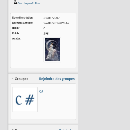
Voir le profil Pro
Date d'inscription
31/01/2007
Dernière activité
26/08/2014
09h46
Billets
0
Points
295
Avatar
1
Groupes
Rejoindre des groupes
C#