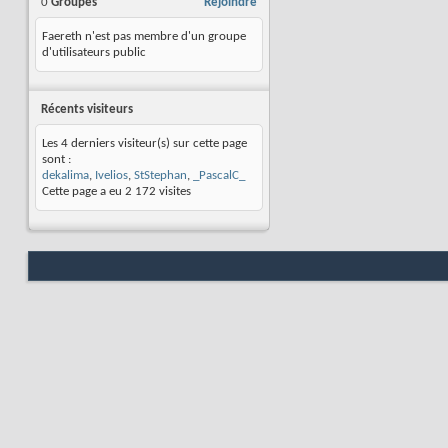
0
Groupes
Rejoindre
Faereth n'est pas membre d'un groupe
d'utilisateurs public
Récents visiteurs
Les 4 derniers visiteur(s) sur cette page
sont :
dekalima
,
Ivelios
,
StStephan
,
_PascalC_
Cette page a eu
2 172
visites