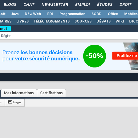
BLOGS
CHAT
NEWSLETTER
EMPLOI
ÉTUDES
DROIT
oft
Java
Dév. Web
EDI
Programmation
SGBD
Office
Mobiles
AIRES
LIVRES
TÉLÉCHARGEMENTS
SOURCES
DÉBATS
WIKI
DIC
ent !
Règles
Mes informations
Certifications
is
Images