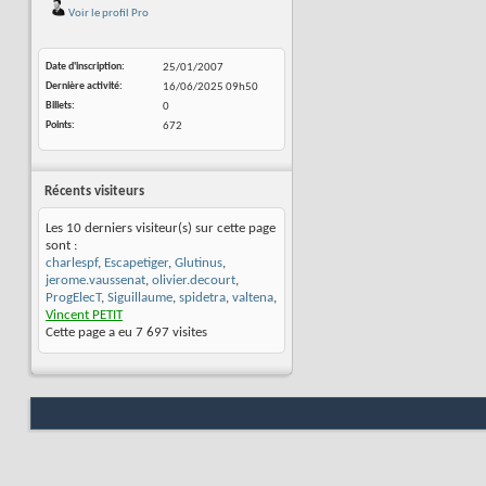
Voir le profil Pro
Date d'inscription
25/01/2007
Dernière activité
16/06/2025
09h50
Billets
0
Points
672
Récents visiteurs
Les 10 derniers visiteur(s) sur cette page
sont :
charlespf
,
Escapetiger
,
Glutinus
,
jerome.vaussenat
,
olivier.decourt
,
ProgElecT
,
Siguillaume
,
spidetra
,
valtena
,
Vincent PETIT
Cette page a eu
7 697
visites