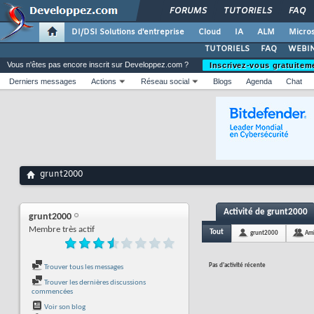
FORUMS
TUTORIELS
FAQ
DI/DSI Solutions d'entreprise
Cloud
IA
ALM
Micros
TUTORIELS
FAQ
WEBIN
Vous n'êtes pas encore inscrit sur Developpez.com ?
Inscrivez-vous gratuitem
Derniers messages
Actions
Réseau social
Blogs
Agenda
Chat
grunt2000
Activité de grunt2000
grunt2000
Membre très actif
Tout
grunt2000
Am
Pas d'activité récente
Trouver tous les messages
Trouver les dernières discussions
commencées
Voir son blog