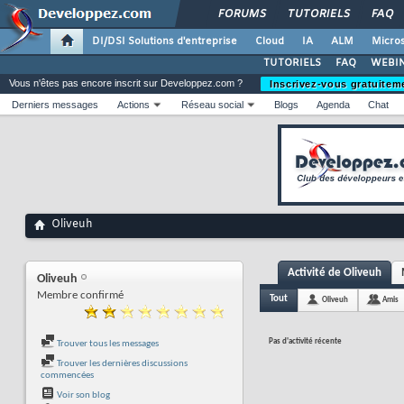
FORUMS
TUTORIELS
FAQ
DI/DSI Solutions d'entreprise
Cloud
IA
ALM
Micros
TUTORIELS
FAQ
WEBIN
Vous n'êtes pas encore inscrit sur Developpez.com ?
Inscrivez-vous gratuitem
Derniers messages
Actions
Réseau social
Blogs
Agenda
Chat
Oliveuh
Activité de Oliveuh
Oliveuh
Membre confirmé
Tout
Oliveuh
Amis
Pas d'activité récente
Trouver tous les messages
Trouver les dernières discussions
commencées
Voir son blog