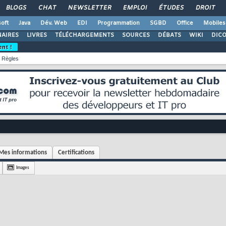
BLOGS
CHAT
NEWSLETTER
EMPLOI
ÉTUDES
DROIT
oft
Java
Dév. Web
EDI
Programmation
SGBD
Office
Mobiles
AIRES
LIVRES
TÉLÉCHARGEMENTS
SOURCES
DÉBATS
WIKI
DIC
ent !
Règles
Mes informations
Certifications
Images