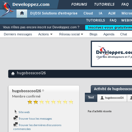
FORUMS
TUTORIELS
FAQ
DI/DSI Solutions d'entreprise
Cloud
IA
ALM
Micros
TUTORIELS
FAQ
WEBIN
Vous n'êtes pas encore inscrit sur Developpez.com ?
Inscrivez-vous gratuitem
Derniers messages
Actions
Réseau social
Blogs
Agenda
Chat
hugobosscool26
Activité de hugobossco
hugobosscool26
Membre confirmé
Tout
hugobosscool26
Pas d'activité récente
Site web
Trouver tous les messages
Trouver les dernières discussions
commencées