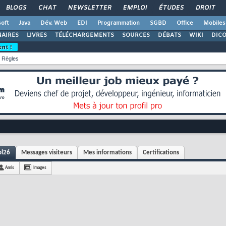
BLOGS
CHAT
NEWSLETTER
EMPLOI
ÉTUDES
DROIT
oft
Java
Dév. Web
EDI
Programmation
SGBD
Office
Mobiles
AIRES
LIVRES
TÉLÉCHARGEMENTS
SOURCES
DÉBATS
WIKI
DIC
ent !
Règles
ol26
Messages visiteurs
Mes informations
Certifications
Amis
Images