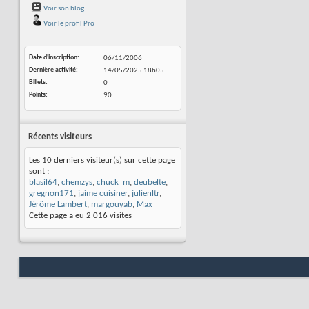
Voir son blog
Voir le profil Pro
Date d'inscription
06/11/2006
Dernière activité
14/05/2025
18h05
Billets
0
Points
90
Récents visiteurs
Les 10 derniers visiteur(s) sur cette page
sont :
blasil64
,
chemzys
,
chuck_m
,
deubelte
,
gregnon171
,
jaime cuisiner
,
julienltr
,
Jérôme Lambert
,
margouyab
,
Max
Cette page a eu
2 016
visites