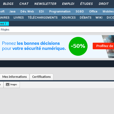
BLOGS
CHAT
NEWSLETTER
EMPLOI
ÉTUDES
DROIT
oft
Java
Dév. Web
EDI
Programmation
SGBD
Office
Mobiles
AIRES
LIVRES
TÉLÉCHARGEMENTS
SOURCES
DÉBATS
WIKI
DIC
ent !
Règles
Mes informations
Certifications
s
Images