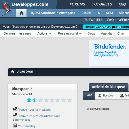
FORUMS
TUTORIELS
FAQ
DI/DSI Solutions d'entreprise
Cloud
IA
ALM
Micros
TUTORIELS
FAQ
WEBIN
Vous n'êtes pas encore inscrit sur Developpez.com ?
Inscrivez-vous gratuitem
Derniers messages
Actions
Réseau social
Blogs
Agenda
Chat
Bluespear
Activité de Bluespear
Bluespear
Membre actif
Tout
Bluespear
Ami
Pas d'activité récente
Trouver tous les messages
Trouver les dernières discussions
commencées
Voir son blog