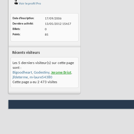
Voir le profil Pro
Date d'inscription
17/09/2006
Dernière activité
13/05/2012
15h57
Billets
0
Points
85
Récents visiteurs
Les 5 derniers visiteur(s) sur cette page
sont :
Bigoodheart
,
Godestiny
,
Jerome Briot
,
jfdeterme
,
m-laure54380
Cette page a eu
2 473
visites