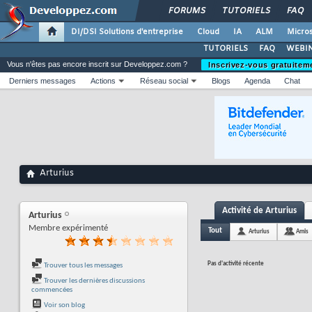
FORUMS
TUTORIELS
FAQ
DI/DSI Solutions d'entreprise
Cloud
IA
ALM
Micros
TUTORIELS
FAQ
WEBIN
Vous n'êtes pas encore inscrit sur Developpez.com ?
Inscrivez-vous gratuitem
Derniers messages
Actions
Réseau social
Blogs
Agenda
Chat
Arturius
Activité de Arturius
Arturius
Membre expérimenté
Tout
Arturius
Amis
Pas d'activité récente
Trouver tous les messages
Trouver les dernières discussions
commencées
Voir son blog