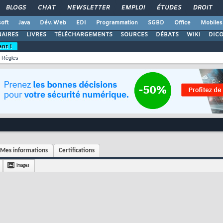
BLOGS
CHAT
NEWSLETTER
EMPLOI
ÉTUDES
DROIT
oft
Java
Dév. Web
EDI
Programmation
SGBD
Office
Mobiles
AIRES
LIVRES
TÉLÉCHARGEMENTS
SOURCES
DÉBATS
WIKI
DIC
ent !
Règles
Mes informations
Certifications
Images