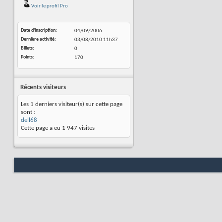
Voir le profil Pro
Date d'inscription
04/09/2006
Dernière activité
03/08/2010
11h37
Billets
0
Points
170
Récents visiteurs
Les 1 derniers visiteur(s) sur cette page
sont :
dell68
Cette page a eu
1 947
visites