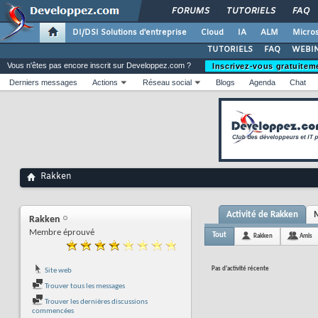
FORUMS
TUTORIELS
FAQ
DI/DSI Solutions d'entreprise
Cloud
IA
ALM
Micros
TUTORIELS
FAQ
WEBIN
Vous n'êtes pas encore inscrit sur Developpez.com ?
Inscrivez-vous gratuitem
Derniers messages
Actions
Réseau social
Blogs
Agenda
Chat
Rakken
Activité de Rakken
M
Rakken
Membre éprouvé
Tout
Rakken
Amis
Pas d'activité récente
Site web
Trouver tous les messages
Trouver les dernières discussions
commencées