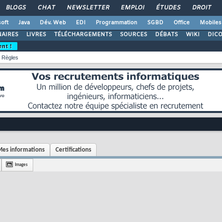
BLOGS
CHAT
NEWSLETTER
EMPLOI
ÉTUDES
DROIT
oft
Java
Dév. Web
EDI
Programmation
SGBD
Office
Mobiles
AIRES
LIVRES
TÉLÉCHARGEMENTS
SOURCES
DÉBATS
WIKI
DIC
ent !
Règles
es informations
Certifications
Images