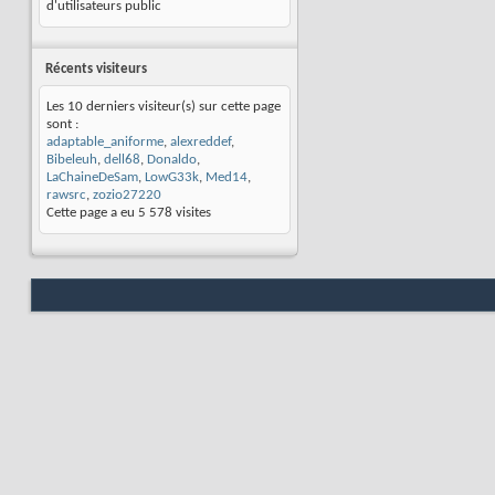
d'utilisateurs public
Récents visiteurs
Les 10 derniers visiteur(s) sur cette page
sont :
adaptable_aniforme
,
alexreddef
,
Bibeleuh
,
dell68
,
Donaldo
,
LaChaineDeSam
,
LowG33k
,
Med14
,
rawsrc
,
zozio27220
Cette page a eu
5 578
visites