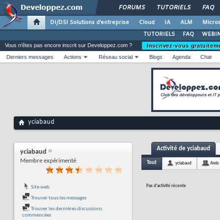
FORUMS
TUTORIELS
FAQ
DI/DSI Solutions d'entreprise
Cloud
IA
ALM
Micros
TUTORIELS
FAQ
WEBIN
Vous n'êtes pas encore inscrit sur Developpez.com ?
Inscrivez-vous gratuitem
Derniers messages
Actions
Réseau social
Blogs
Agenda
Chat
yciabaud
Activité de yciabaud
yciabaud
Membre expérimenté
Tout
yciabaud
Amis
Pas d'activité récente
Site web
Trouver tous les messages
Trouver les dernières discussions
commencées