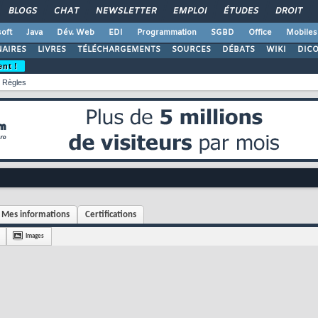
BLOGS
CHAT
NEWSLETTER
EMPLOI
ÉTUDES
DROIT
oft
Java
Dév. Web
EDI
Programmation
SGBD
Office
Mobiles
AIRES
LIVRES
TÉLÉCHARGEMENTS
SOURCES
DÉBATS
WIKI
DIC
ent !
Règles
Mes informations
Certifications
Images