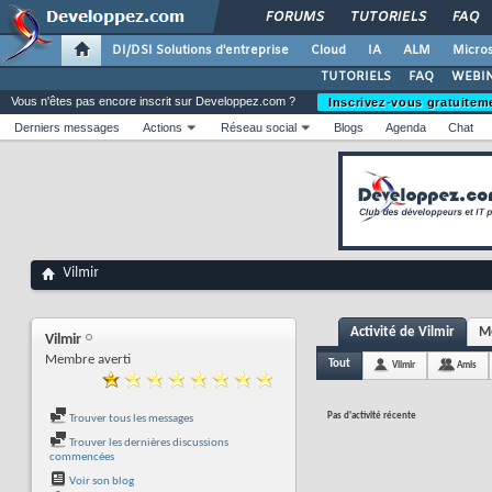
FORUMS
TUTORIELS
FAQ
DI/DSI Solutions d'entreprise
Cloud
IA
ALM
Micros
TUTORIELS
FAQ
WEBIN
Vous n'êtes pas encore inscrit sur Developpez.com ?
Inscrivez-vous gratuitem
Derniers messages
Actions
Réseau social
Blogs
Agenda
Chat
Vilmir
Activité de Vilmir
Me
Vilmir
Membre averti
Tout
Vilmir
Amis
Pas d'activité récente
Trouver tous les messages
Trouver les dernières discussions
commencées
Voir son blog