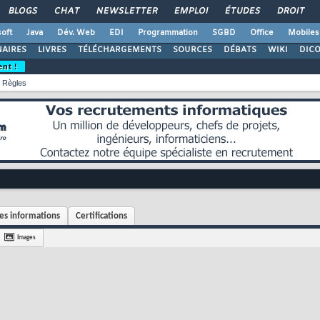
BLOGS
CHAT
NEWSLETTER
EMPLOI
ÉTUDES
DROIT
oft
Java
Dév. Web
EDI
Programmation
SGBD
Office
Mobiles
AIRES
LIVRES
TÉLÉCHARGEMENTS
SOURCES
DÉBATS
WIKI
DIC
ent !
Règles
s informations
Certifications
Images