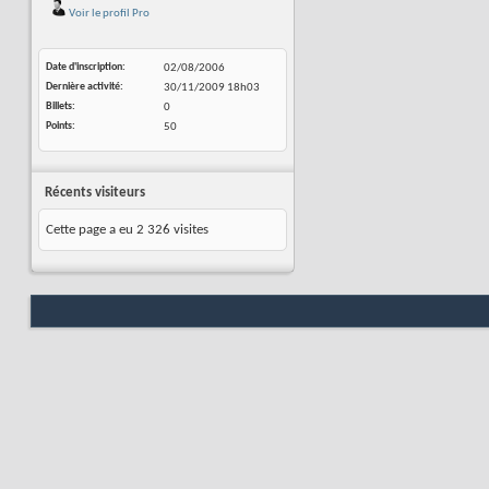
Voir le profil Pro
Date d'inscription
02/08/2006
Dernière activité
30/11/2009
18h03
Billets
0
Points
50
Récents visiteurs
Cette page a eu
2 326
visites