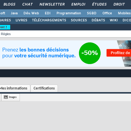
BLOGS
CHAT
NEWSLETTER
EMPLOI
ÉTUDES
DROIT
oft
Java
Dév. Web
EDI
Programmation
SGBD
Office
Mobiles
AIRES
LIVRES
TÉLÉCHARGEMENTS
SOURCES
DÉBATS
WIKI
DIC
ent !
Règles
Mes informations
Certifications
Images