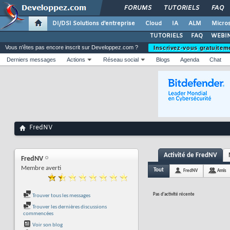
FORUMS
TUTORIELS
FAQ
DI/DSI Solutions d'entreprise
Cloud
IA
ALM
Micros
TUTORIELS
FAQ
WEBIN
Vous n'êtes pas encore inscrit sur Developpez.com ?
Inscrivez-vous gratuitem
Derniers messages
Actions
Réseau social
Blogs
Agenda
Chat
FredNV
Activité de FredNV
FredNV
Membre averti
Tout
FredNV
Amis
Pas d'activité récente
Trouver tous les messages
Trouver les dernières discussions
commencées
Voir son blog