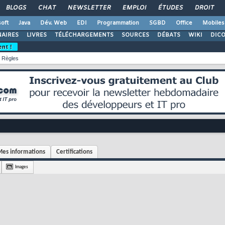
BLOGS
CHAT
NEWSLETTER
EMPLOI
ÉTUDES
DROIT
oft
Java
Dév. Web
EDI
Programmation
SGBD
Office
Mobiles
AIRES
LIVRES
TÉLÉCHARGEMENTS
SOURCES
DÉBATS
WIKI
DIC
ent !
Règles
es informations
Certifications
Images