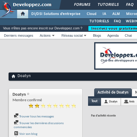
FORUMS
TUTORIELS
FAQ
DI/DSI Solutions d'entreprise
Cloud
IA
ALM
Micros
TUTORIELS
FAQ
WEBIN
Vous n'êtes pas encore inscrit sur Developpez.com ?
Inscrivez-vous gratuitem
Derniers messages
Actions
Réseau social
Blogs
Agenda
Chat
Doatyn
Activité de Doatyn
M
Doatyn
Membre confirmé
Tout
Doatyn
Amis
Pas d'activité récente
Trouver tous les messages
Trouver les dernières discussions
commencées
Voir son blog