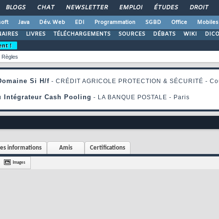
BLOGS
CHAT
NEWSLETTER
EMPLOI
ÉTUDES
DROIT
oft
Java
Dév. Web
EDI
Programmation
SGBD
Office
Mobiles
AIRES
LIVRES
TÉLÉCHARGEMENTS
SOURCES
DÉBATS
WIKI
DIC
ent !
Règles
es informations
Amis
Certifications
Images