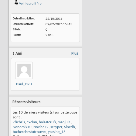
Voir le profil Pro
Date d'inscription
25/10/2016
Dernière activité
09/02/2026
15h13
Billets
0
Points
2 813
1
Ami
Plus
Paul_DRU
Récents visiteurs
Les 10 derniers visiteur(s) sur cette page
sont :
78chris
,
exelan
,
halaster08
,
manjul1
,
Nonomix10
,
Novice72
,
scryper
,
Sinedb
,
tucherchestutrouves
,
yassine_13