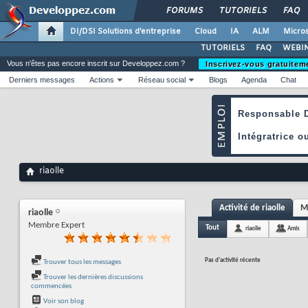
FORUMS
TUTORIELS
FAQ
DI/DSI Solutions d'entreprise
Cloud
IA
ALM
Micros
TUTORIELS
FAQ
WEBIN
Vous n'êtes pas encore inscrit sur Developpez.com ?
Inscrivez-vous gratuitem
Derniers messages
Actions
Réseau social
Blogs
Agenda
Chat
riaolle
Activité de riaolle
M
riaolle
Membre Expert
Tout
riaolle
Amis
Pas d'activité récente
Trouver tous les messages
Trouver les dernières discussions
commencées
Voir son blog