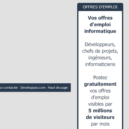
s contacter
Developpez.com
Haut de page