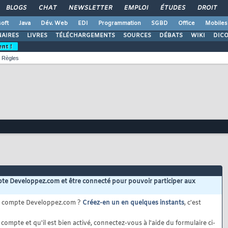
BLOGS
CHAT
NEWSLETTER
EMPLOI
ÉTUDES
DROIT
oft
Java
Dév. Web
EDI
Programmation
SGBD
Office
Mobiles
AIRES
LIVRES
TÉLÉCHARGEMENTS
SOURCES
DÉBATS
WIKI
DIC
ent !
Règles
te Developpez.com et être connecté pour pouvoir participer aux
e compte Developpez.com ?
Créez-en un en quelques instants
, c'est
compte et qu'il est bien activé, connectez-vous à l'aide du formulaire ci-