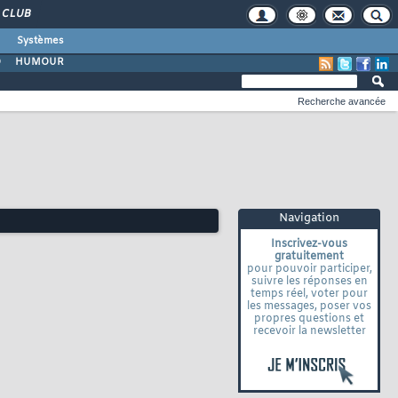
CLUB
Systèmes
O
HUMOUR
Recherche avancée
Navigation
Inscrivez-vous
gratuitement
pour pouvoir participer,
suivre les réponses en
temps réel, voter pour
les messages, poser vos
propres questions et
recevoir la newsletter