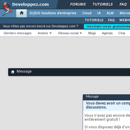
FORUMS
TUTORIELS
FAQ
DI/DSI Solutions d'entreprise
Cloud
IA
ALM
Micros
TUTORIELS
FAQ
WEBIN
Vous n'êtes pas encore inscrit sur Developpez.com ?
Inscrivez-vous gratuitem
Derniers messages
Actions
Réseau social
Blogs
Agenda
Chat
Message
Message
Vous devez avoir un comp
discussions.
Vous n'avez pas encore d
entièrement gratuit !
Si vous disposez déjà d'un 