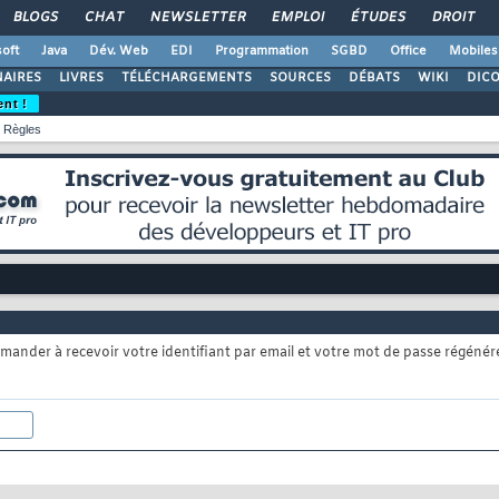
BLOGS
CHAT
NEWSLETTER
EMPLOI
ÉTUDES
DROIT
oft
Java
Dév. Web
EDI
Programmation
SGBD
Office
Mobiles
AIRES
LIVRES
TÉLÉCHARGEMENTS
SOURCES
DÉBATS
WIKI
DIC
ent !
Règles
mander à recevoir votre identifiant par email et votre mot de passe régénér