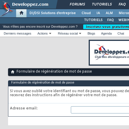
FORUMS
TUTORIELS
FAQ
DI/DSI Solutions d'entreprise
Cloud
IA
ALM
Micros
TUTORIELS
FAQ
WEBIN
Vous n'êtes pas encore inscrit sur Developpez.com ?
Inscrivez-vous gratuitem
Derniers messages
Actions
Réseau social
Blogs
Agenda
Chat
Formulaire de régénération de mot de passe
Formulaire de régénération de mot de passe
Si vous avez oublié votre identifiant ou mot de passe, vous pouvez de
recevrez des instructions afin de régénérer votre mot de passe.
Adresse email: