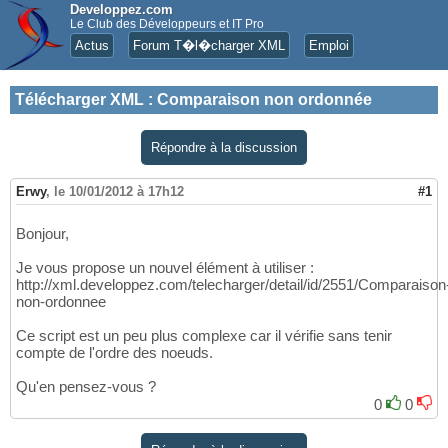
Developpez.com
Le Club des Développeurs et IT Pro
Actus
Forum T�l�charger XML
Emploi
Télécharger XML
:
Comparaison non ordonnée
Répondre à la discussion
Erwy
,
le 10/01/2012 à 17h12
#1
Bonjour,
Je vous propose un nouvel élément à utiliser :
http://xml.developpez.com/telecharger/detail/id/2551/Comparaison
non-ordonnee
Ce script est un peu plus complexe car il vérifie sans tenir
compte de l'ordre des noeuds.
Qu'en pensez-vous ?
0
0