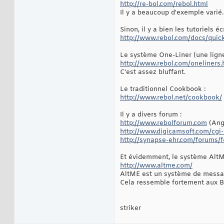
http://re-bol.com/rebol.html
Il y a beaucoup d'exemple varié.
Sinon, il y a bien les tutoriels éc
http://www.rebol.com/docs/quick
Le système One-Liner (une ligne
http://www.rebol.com/oneliners.
C'est assez bluffant.
Le traditionnel Cookbook :
http://www.rebol.net/cookbook/
Il y a divers forum :
http://www.rebolforum.com
(Ang
http://www.digicamsoft.com/cgi-
http://synapse-ehr.com/forums/
Et évidemment, le système Alt
http://www.altme.com/
AltME est un système de message
Cela ressemble fortement aux B
striker