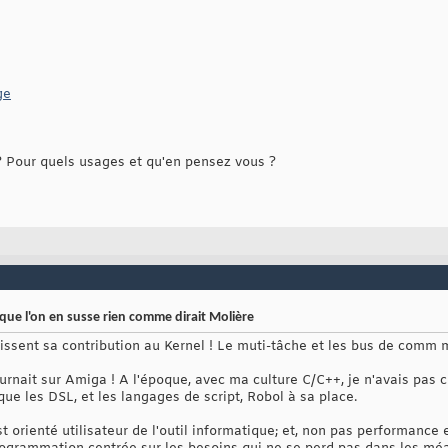
ge
Pour quels usages et qu'en pensez vous ?
que l'on en susse rien comme dirait Molière
aissent sa contribution au Kernel ! Le muti-tâche et les bus de comm mu
rnait sur Amiga ! A l'époque, avec ma culture C/C++, je n'avais pas com
que les DSL, et les langages de script, Robol à sa place.
/est orienté utilisateur de l'outil informatique; et, non pas performanc