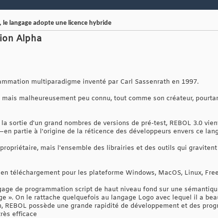
, le langage adopte une licence hybride
ion Alpha
mmation multiparadigme inventé par Carl Sassenrath en 1997.
vant mais malheureusement peu connu, tout comme son créateur, pourta
 la sortie d'un grand nombres de versions de pré-test, REBOL 3.0 vien
 —en partie à l'origine de la réticence des développeurs envers ce la
 propriétaire, mais l'ensemble des librairies et des outils qui gravite
 en téléchargement pour les plateforme Windows, MacOS, Linux, Fre
age de programmation script de haut niveau fond sur une sémantique d
». On le rattache quelquefois au langage Logo avec lequel il a bea
on, REBOL possède une grande rapidité de développement et des pro
très efficace