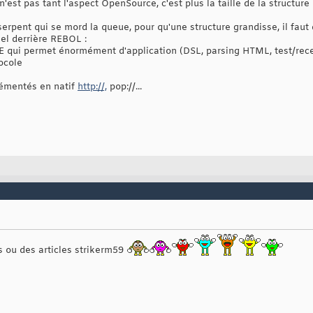
'est pas tant l'aspect OpenSource, c'est plus la taille de la structure 
serpent qui se mord la queue, pour qu'une structure grandisse, il faut d
iel derrière REBOL :
E qui permet énormément d'application (DSL, parsing HTML, test/recett
tocole
lémentés en natif
http://,
pop://...
s ou des articles strikerm59