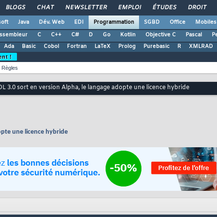
BLOGS
CHAT
NEWSLETTER
EMPLOI
ÉTUDES
DROIT
oft
Java
Dév. Web
EDI
Programmation
SGBD
Office
Mobiles
ssembleur
C
C++
C#
D
Go
Kotlin
Objective C
Pascal
Pe
Ada
Basic
Cobol
Fortran
LaTeX
Prolog
Purebasic
R
XMLRAD
ent !
Règles
L 3.0 sort en version Alpha, le langage adopte une licence hybride
opte une licence hybride