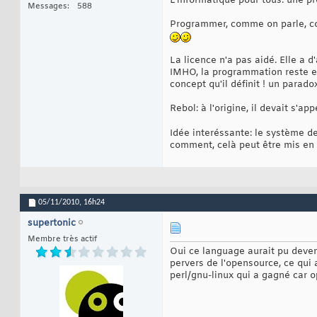
L'informatique pour tous: une p
Messages
588
Programmer, comme on parle, 
La licence n'a pas aidé. Elle a d
IMHO, la programmation reste en
concept qu'il définit ! un paradoxe
Rebol: à l'origine, il devait s'a
Idée interéssante: le système d
comment, celà peut être mis en 
05/11/2010,
16h24
supertonic
Membre très actif
Oui ce language aurait pu deveni
pervers de l'opensource, ce qui 
perl/gnu-linux qui a gagné car o