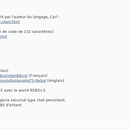
rit par l'auteur du langage, Carl :
-start.html
 de code de 132 caractères):
html
lais)
bin/rebelBB.cgi
(Français)
forumdisplay.php?3-Rebol
(Anglais)
ME avec le world REBOL3.
rie sécurisé type chat persistant.
BS d'antant.