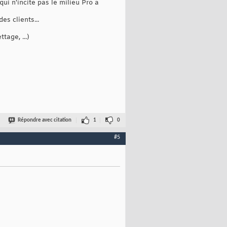
qui n'incite pas le milieu Pro a
es clients...
age, ...)
Répondre avec citation
1
0
#5