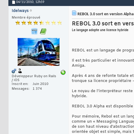
04/11/2010,
12h59
Idelways
REBOL 3.0 sort en version Alpha
Membre éprouvé
REBOL 3.0 sort en vers
Le langage adopte une licence hybride
REBOL est un langage de progra
Il est très particulier et inno
Amiga.
Après 4 ans de refonte totale et
Développeur Ruby on Rails
/ iOS
tronque sa licence propriétaire
Inscrit en
Juin 2010
Messages
1 374
Le noyau de l'interpréteur reste
hybride.
REBOL 3.0 Alpha est disponible
Pour mémoire, Rebol est un lang
comme un « Messaging Language 
de son haut niveau d'abstracti
orientée objet est simple, mais 