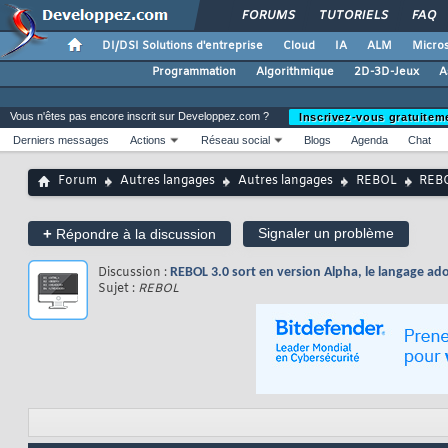
FORUMS
TUTORIELS
FAQ
DI/DSI Solutions d'entreprise
Cloud
IA
ALM
Micros
Programmation
Algorithmique
2D-3D-Jeux
A
Vous n'êtes pas encore inscrit sur Developpez.com ?
Inscrivez-vous gratuitem
Derniers messages
Actions
Réseau social
Blogs
Agenda
Chat
Forum
Autres langages
Autres langages
REBOL
REBO
+
Signaler un problème
Répondre à la discussion
Discussion :
REBOL 3.0 sort en version Alpha, le langage ad
Sujet :
REBOL