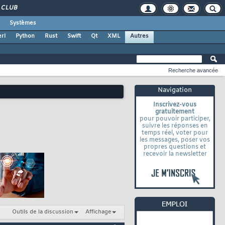
CLUB
Systèmes
rl
Python
Rust
Swift
Qt
XML
Autres
Recherche avancée
Navigation
Inscrivez-vous
gratuitement
pour pouvoir participer,
suivre les réponses en
temps réel, voter pour
les messages, poser vos
propres questions et
recevoir la newsletter
Outils de la discussion
Affichage