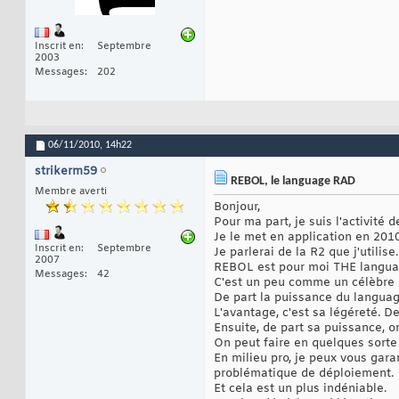
Inscrit en
Septembre
2003
Messages
202
06/11/2010,
14h22
strikerm59
REBOL, le language RAD
Membre averti
Bonjour,
Pour ma part, je suis l'activité
Je le met en application en 2010
Inscrit en
Septembre
Je parlerai de la R2 que j'utilise.
2007
REBOL est pour moi THE langu
Messages
42
C'est un peu comme un célèbre ob
De part la puissance du languag
L'avantage, c'est sa légéreté. D
Ensuite, de part sa puissance, 
On peut faire en quelques sorte
En milieu pro, je peux vous garan
problématique de déploiement.
Et cela est un plus indéniable.