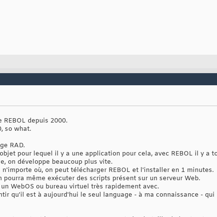
 de REBOL depuis 2000.
, so what.
age RAD.
jet pour lequel il y a une application pour cela, avec REBOL il y a t
e, on développe beaucoup plus vite.
e n'importe où, on peut télécharger REBOL et l'installer en 1 minutes.
on pourra même exécuter des scripts présent sur un serveur Web.
 un WebOS ou bureau virtuel très rapidement avec.
tir qu'il est à aujourd'hui le seul language - à ma connaissance - qui 