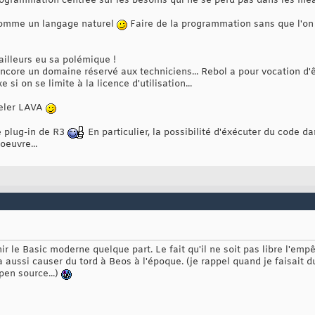
rogrammation centrée sur les besoins qui ne se perd pas dans les méa
comme un langage naturel
Faire de la programmation sans que l'on
'ailleurs eu sa polémique !
core un domaine réservé aux techniciens... Rebol a pour vocation d'ê
 si on se limite à la licence d'utilisation...
ppeler LAVA
e plug-in de R3
En particulier, la possibilité d'éxécuter du code da
oeuvre...
r le Basic moderne quelque part. Le fait qu'il ne soit pas libre l'emp
a aussi causer du tord à Beos à l'époque. (je rappel quand je faisait 
pen source...)