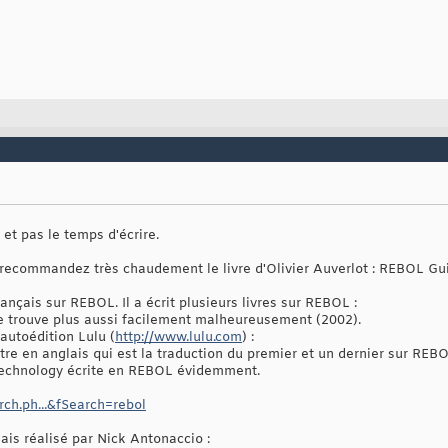
et pas le temps d'écrire.
s recommandez très chaudement le livre d'Olivier Auverlot : REBOL G
français sur REBOL. Il a écrit plusieurs livres sur REBOL :
se trouve plus aussi facilement malheureusement (2002).
'autoédition Lulu (
http://www.lulu.com
) :
re en anglais qui est la traduction du premier et un dernier sur REBOL
echnology écrite en REBOL évidemment.
ch.ph...&fSearch=rebol
glais réalisé par Nick Antonaccio :