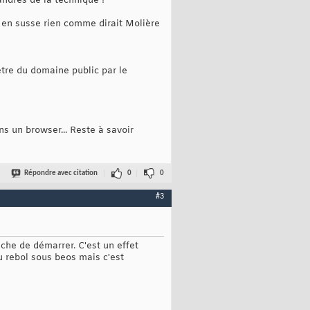
ndres de la technique !
 en susse rien comme dirait Molière
tre du domaine public par le
ns un browser... Reste à savoir
Répondre avec citation
0
0
#3
êche de démarrer. C'est un effet
du rebol sous beos mais c'est