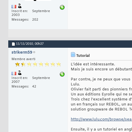
Inscrit en
Septembre
2003
Messages
202
11/11/2010,
00h37
strikerm59
Tutorial
Membre averti
L'idée est intéressante.
Mais je suis encore un débutant 
Inscrit en
Septembre
Par contre, je ne peux que vou
2007
Lulu.
Messages
42
Olivier fait parti des pionniers 
Un aux éditions Eyrolle qui ne 
Trois chez l'excellent système d
un en français sur REBOL, un aut
solution groupware de REBOL T
http://www.lulu.com/browse/sear
Ensuite, il y a un tutoriel en an