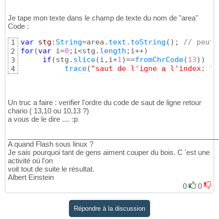
Je tape mon texte dans le champ de texte du nom de "area"
Code :
var
stg
:
String
=area.
text
.
toString
(
)
; 
// peut 
1
for
(
var
 i=
0
;i<stg.
length
;i++
)
2
if
(
stg.
slice
(
i,i+
1
)
==
fromChrCode
(
13
)
)
3
trace
(
"saut de l'igne a l'index: "
+
4
Un truc a faire : verifier l'ordre du code de saut de ligne retour
chario ( 13,10 ou 10,13 ?)
a vous de le dire .... :p
______________________________________________________
A quand Flash sous linux ?
Je sais pourquoi tant de gens aiment couper du bois. C 'est une
activité où l'on
voit tout de suite le résultat.
Albert Einstein
0
0
Répondre à la discussion