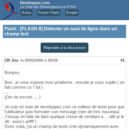
Developpez.com
Le Club des Développeurs et IT Pro
Actus
Forum Flash
Emploi
Flash
:
[FLASH 8] Detecter un saut de ligne dans un
champ text
Répondre à la discussion
CR_Gio
,
le 09/02/2006 à 20h56
#1
Bonjour,
Bon , je vous expose mon probleme , ensuite je vous suplie ( on
fait comme ca ? lol )
...
(j'en rie encore .... )
Je suis en train de developpez.com un editeur de texte pour que
l'utilisateur puis formater son message (rien de tres nouveau).
J'essay en faite de faire quelque chose de similaire a ... allé je le
dit : word ( arffff )
Donc voila, j'ai un champ de texte crée dynamiquement avec