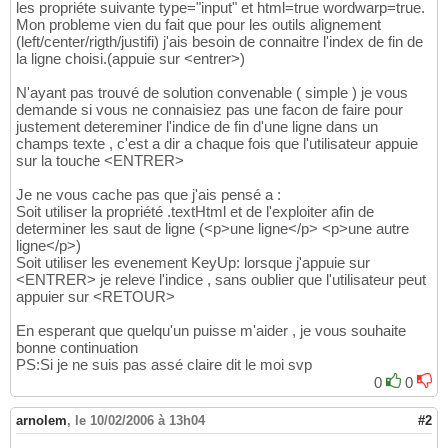
les propriéte suivante type="input" et html=true wordwarp=true.
Mon probleme vien du fait que pour les outils alignement
(left/center/rigth/justifi) j'ais besoin de connaitre l'index de fin de
la ligne choisi.(appuie sur <entrer>)
N'ayant pas trouvé de solution convenable ( simple ) je vous
demande si vous ne connaisiez pas une facon de faire pour
justement detereminer l'indice de fin d'une ligne dans un
champs texte , c'est a dir a chaque fois que l'utilisateur appuie
sur la touche <ENTRER>
Je ne vous cache pas que j'ais pensé a :
Soit utiliser la propriété .textHtml et de l'exploiter afin de
determiner les saut de ligne (<p>une ligne</p> <p>une autre
ligne</p>)
Soit utiliser les evenement KeyUp: lorsque j'appuie sur
<ENTRER> je releve l'indice , sans oublier que l'utilisateur peut
appuier sur <RETOUR>
En esperant que quelqu'un puisse m'aider , je vous souhaite
bonne continuation
PS:Si je ne suis pas assé claire dit le moi svp
0
0
arnolem
,
le 10/02/2006 à 13h04
#2