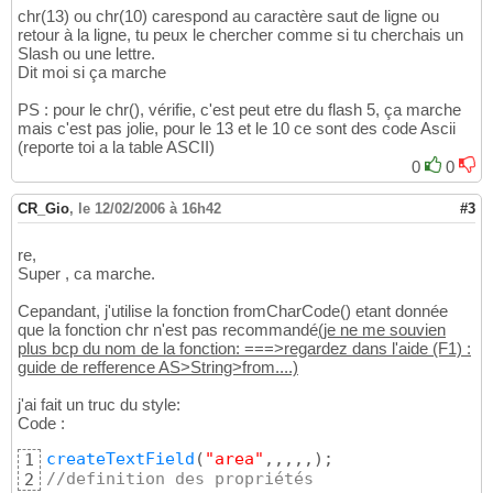
chr(13) ou chr(10) carespond au caractère saut de ligne ou
retour à la ligne, tu peux le chercher comme si tu cherchais un
Slash ou une lettre.
Dit moi si ça marche
PS : pour le chr(), vérifie, c'est peut etre du flash 5, ça marche
mais c'est pas jolie, pour le 13 et le 10 ce sont des code Ascii
(reporte toi a la table ASCII)
0
0
CR_Gio
,
le 12/02/2006 à 16h42
#3
re,
Super , ca marche.
Cepandant, j'utilise la fonction fromCharCode() etant donnée
que la fonction chr n'est pas recommandé
(je ne me souvien
plus bcp du nom de la fonction: ===>regardez dans l'aide (F1) :
guide de refference AS>String>from....)
j'ai fait un truc du style:
Code :
createTextField
(
"area"
,,,,,
)
1
//definition des propriétés
2