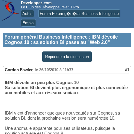
Developpez.com
Le Club des Développeurs et IT Pro
Actus
Forum Forum g�n�ral Business Intelligence
Emploi
Forum général Business Intelligence
:
IBM dévoile
Cognos 10 : sa solution BI passe au "Web 2.0"
Répondre à la discussion
Gordon Fowler
,
le 26/10/2010 à 11h33
#1
IBM dévoile un peu plus Cognos 10
Sa solution BI devient plus ergonomique et plus connectée
aux mobiles et aux réseaux sociaux
IBM vient d'annoncer quelques nouveautés sur Cognos, sa
solution BI, dont la prochaine version sera numérotée 10.
Une anomalie apparente pour ses utilisateurs, puisque la
solution actuelle est Cognos 8.