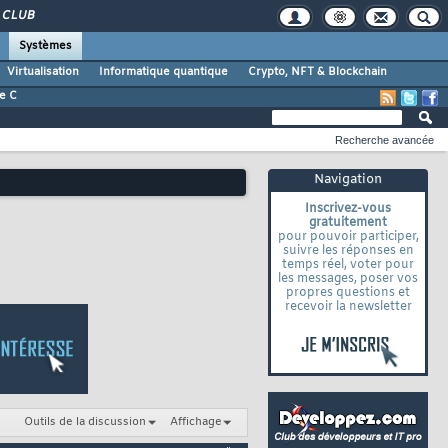
CLUB
Systèmes
Virtualisation
Informatique quantique
Crypto, NFT & Blockchain
e C
Recherche avancée
Navigation
Inscrivez-vous
gratuitement
pour pouvoir participer,
suivre les réponses en
temps réel, voter pour
les messages, poser vos
propres questions et
recevoir la newsletter
Outils de la discussion
Affichage