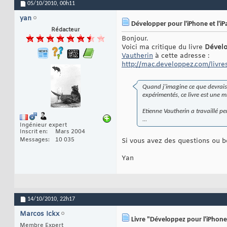
05/10/2010,
00h11
yan
Développer pour l'iPhone et l'iP
Rédacteur
Bonjour.
Voici ma critique du livre
Dévelo
Vautherin
à cette adresse :
http://mac.developpez.com/livr
Quand j'imagine ce que devrais 
expérimentés, ce livre est une
Etienne Vautherin a travaillé 
...
Ingénieur expert
Inscrit en
Mars 2004
Messages
10 035
Si vous avez des questions ou b
Yan
14/10/2010,
22h17
Marcos Ickx
Livre "Développez pour l'iPhone 
Membre Expert