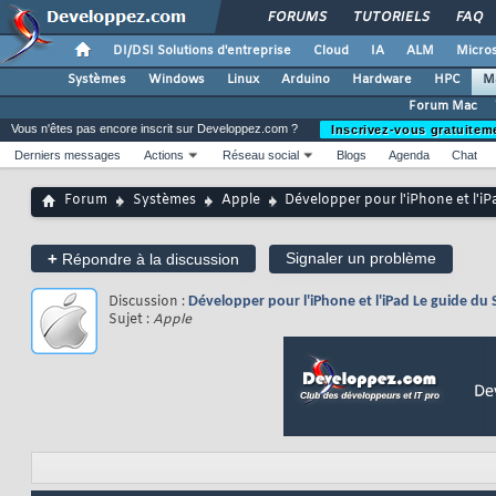
FORUMS
TUTORIELS
FAQ
DI/DSI Solutions d'entreprise
Cloud
IA
ALM
Micros
Systèmes
Windows
Linux
Arduino
Hardware
HPC
M
Forum Mac
Vous n'êtes pas encore inscrit sur Developpez.com ?
Inscrivez-vous gratuitem
Derniers messages
Actions
Réseau social
Blogs
Agenda
Chat
Forum
Systèmes
Apple
Développer pour l'iPhone et l'iP
+
Signaler un problème
Répondre à la discussion
Discussion :
Développer pour l'iPhone et l'iPad Le guide du 
Sujet :
Apple