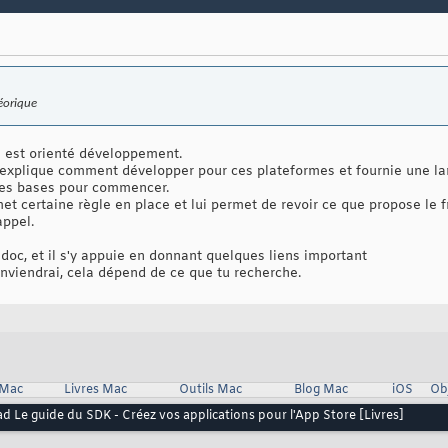
éorique
 il est orienté développement.
 explique comment développer pour ces plateformes et fournie une l
 les bases pour commencer.
met certaine règle en place et lui permet de revoir ce que propose le
appel.
doc, et il s'y appuie en donnant quelques liens important
conviendrai, cela dépend de ce que tu recherche.
 Mac
Livres Mac
Outils Mac
Blog Mac
iOS
Ob
ad Le guide du SDK - Créez vos applications pour l'App Store [Livres]