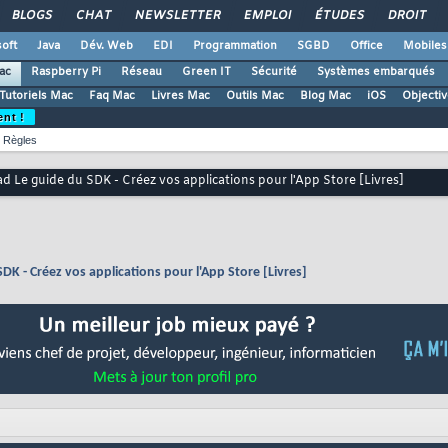
BLOGS
CHAT
NEWSLETTER
EMPLOI
ÉTUDES
DROIT
oft
Java
Dév. Web
EDI
Programmation
SGBD
Office
Mobiles
ac
Raspberry Pi
Réseau
Green IT
Sécurité
Systèmes embarqués
Tutoriels Mac
Faq Mac
Livres Mac
Outils Mac
Blog Mac
iOS
Objectiv
ent !
Règles
ad Le guide du SDK - Créez vos applications pour l'App Store [Livres]
SDK - Créez vos applications pour l'App Store [Livres]