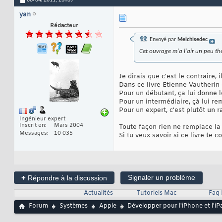
08/04/2011,
23h39
yan
Rédacteur
Envoyé par
Melchisedec
Cet ouvrage m'a l'air un peu th
Je dirais que c'est le contraire,
Dans ce livre Etienne Vautherin
Pour un débutant, ça lui donne
Pour un intermédiaire, çà lui re
Pour un expert, c'est plutôt un r
Ingénieur expert
Inscrit en
Mars 2004
Toute façon rien ne remplace la 
Messages
10 035
Si tu veux savoir si ce livre te 
+
Signaler un problème
Répondre à la discussion
Actualités
Tutoriels Mac
Faq
Forum
Systèmes
Apple
Développer pour l'iPhone et l'iP