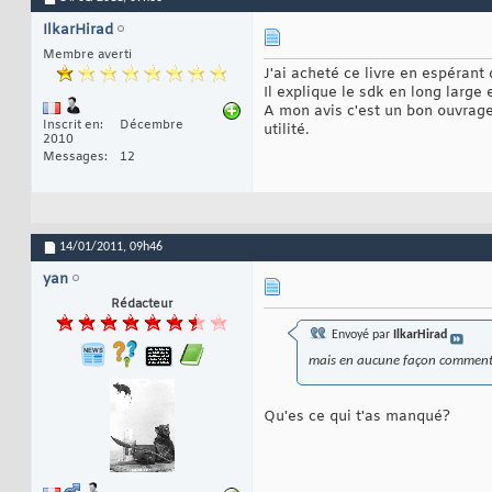
IlkarHirad
Membre averti
J'ai acheté ce livre en espérant
Il explique le sdk en long larg
A mon avis c'est un bon ouvrage
Inscrit en
Décembre
utilité.
2010
Messages
12
14/01/2011,
09h46
yan
Rédacteur
Envoyé par
IlkarHirad
mais en aucune façon comment
Qu'es ce qui t'as manqué?