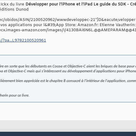
Ickx du livre
Développer pour l'iPhone et l'iPad Le guide du SDK - Cré
 éditions Dunod
ec/obidos/ASIN/2100520962/wwwdeveloppec-21"]D&eacute;velopper p
vos applications pour l&#39;App Store: Amazon.fr: Etienne Vautherin:
cx.images-amazon.com/images/I/4130BAi6N6L.@@AMEPARAM@@41
es/?pa...L9782100520961
faire en sorte que les débutants en Cocoa et Objective-C aient les briques de base pour
a et Objective-C mais qui s'intéressent au développement d'applications pour iPhone
ulièrement bien appréciée est le chapitre 8 consacré à l'intérieur de l'application, co
herin pour ce livre.