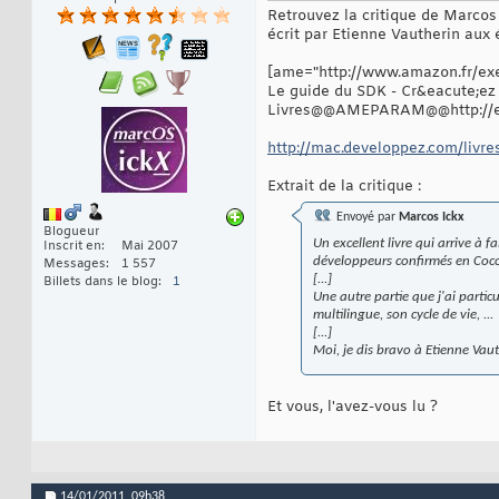
Retrouvez la critique de Marcos 
écrit par Etienne Vautherin aux
[ame="http://www.amazon.fr/ex
Le guide du SDK - Cr&eacute;ez 
Livres@@AMEPARAM@@http://e
http://mac.developpez.com/livr
Extrait de la critique :
Envoyé par
Marcos Ickx
Blogueur
Un excellent livre qui arrive à 
Inscrit en
Mai 2007
développeurs confirmés en Coco
Messages
1 557
[...]
Billets dans le blog
1
Une autre partie que j'ai partic
multilingue, son cycle de vie, ...
[...]
Moi, je dis bravo à Etienne Vaut
Et vous, l'avez-vous lu ?
14/01/2011,
09h38