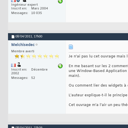
Ingénieur expert
Inscrit en
Mars 2004
Messages
10 035
08/04/2011,
17h00
Melchisedec
Membre averti
Je n'ai pas lu cet ouvrage mais
En me basant sur les 2 commenta
Inscrit en
Décembre
une Window-Based Application et
2002
main).
Messages
52
Ou comment lier des widgets à
L'auteur explique-t-il le princip
Cet ouvrage m'a l'air un peu thé