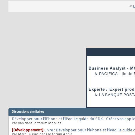
«
D
Business Analyst - M
↳
PACIFICA
- Ile de
Experte / Expert prod
↳
LA BANQUE POST
Discussions similaires
Développer pour l'iPhone et l'iPad Le guide du SDK - Créez vos appli
Par yan dans le forum Mobiles
[Développement]
Livre : Développer pour l'iPhone et l'iPad, le guide
Par Marc Lussac dans le forum Apple