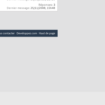
Réponses:
3
Dernier message:
25/11/2008,
15h48
s contacter
Developpez.com
Haut de page