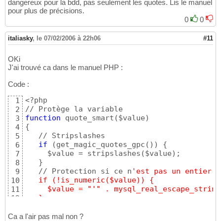
dangereux pour la bdd, pas seulement les quotes. Lis le manuel
pour plus de précisions.
0
0
italiasky
,
le 07/02/2006 à 22h06
#11
OKi
J'ai trouvé ca dans le manuel PHP :
Code :
<?php

1
2
function
 quote_smart
(
$value
)
3
{
4
   // Stripslashes

5
if
(
get_magic_quotes_gpc
(
)
)
{
6
     $value = stripslashes
(
$value
)
;

7
}
8
   // Protection si ce n
'est pas un entier
9
   if (!is_numeric($value)) {
10
     $value = "'
" . mysql_real_escape_string
11
   }
12
   return $value;
13
}
14
Ca a l'air pas mal non ?