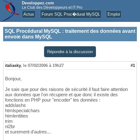
Developpez.com
Le Club des Développeurs et IT Pro
Actus
Forum SQL Proc�dural MySQL
Emploi
SQL Procédural MySQL
:
traitement des données avant
envoie dans MySQL
Répondre à la discussion
italiasky
,
le 07/02/2006 à 19h27
#1
Bonjour,
Je sais que pour des raisons de sécurité il faut faire attention
aux données que l'on récupere et que donc il existe des
fonctions en PHP pour "encoder" les données :
addslashs
htmlspecialchars
htmlentities
trim
nl2br
et surement d'autres...