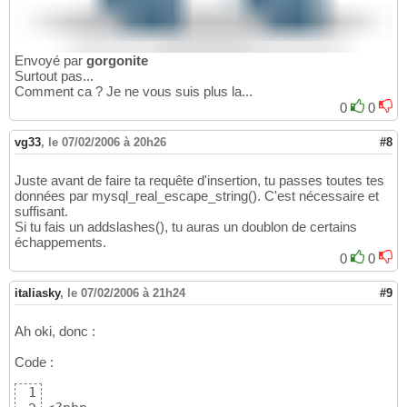
Envoyé par
gorgonite
Surtout pas...
Comment ca ? Je ne vous suis plus la...
0
0
vg33
,
le 07/02/2006 à 20h26
#8
Juste avant de faire ta requête d'insertion, tu passes toutes tes
données par mysql_real_escape_string(). C'est nécessaire et
suffisant.
Si tu fais un addslashes(), tu auras un doublon de certains
échappements.
0
0
italiasky
,
le 07/02/2006 à 21h24
#9
Ah oki, donc :
Code :
1