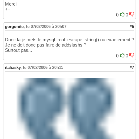
Merci
++
0
0
gorgonite
,
le 07/02/2006 à 20h07
#6
Donc la je mets le mysql_real_escape_string() ou exactement ?
Je ne doit donc pas faire de addslashs ?
Surtout pas...
0
0
italiasky
,
le 07/02/2006 à 20h15
#7