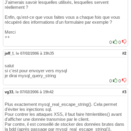
J'aimerais savoir lesquelles utilisés, lesquelles servent
réellement ?
Enfin, qu'est-ce que vous faites vous a chaque fois que vous
récupéré des informations d'un formulaire par exemple ?
Merci
++
0
0
jeff_!
,
le 07/02/2006 à 19h35
#2
salut
si c'est pour envoyer vers mysql
je dirai mysql_query_string
0
0
vg33
,
le 07/02/2006 à 19h42
#3
Plus exactement mysql_real_escape_string(). Cela permet
d'éviter les injections sql.
Pour contrer les attaques XSS, il faut faire htmlentities() avant
d'afficher une donnée transmise par le client.
Par contre, il est conseillé de stocker des données brutes dans
la bdd (après passage par mysql_real_escape_string()).