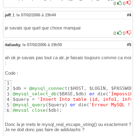
0
0
jeff_!
,
le 07/02/2006 à 19h44
#4
je savais que quel que chose manquai
0
0
italiasky
,
le 07/02/2006 à 19h50
#5
ah ok je savais pas tout ca alr, je faisais toujours comme ca moi
:
Code :
1
$db = 
@mysql_connect
(
$HOST, $LOGIN, $PASSWORD
2
@mysql_select_db
(
$BASE,$db
)
or
 die
(
'Impossibl
3
$query = 
'Insert Into table (id, info1, info2
4
@mysql_query
(
$query
)
or
 die
(
'Erreur MySQL !'
)
5
@mysql_close
(
$db
)
;
6
Donc la je mets le mysql_real_escape_string() ou exactement ?
Je ne doit donc pas faire de addslashs ?