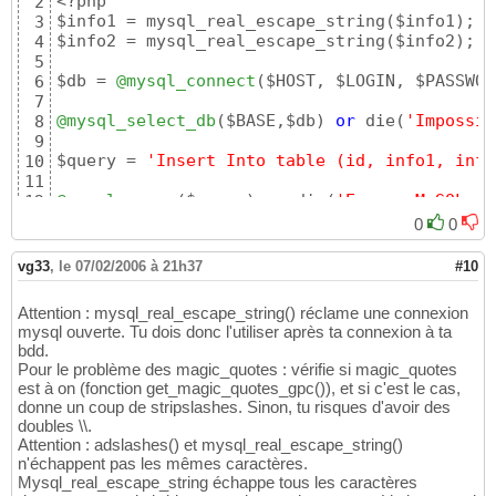
<?php

2
$info1 = mysql_real_escape_string
(
$info1
)
;

3
$info2 = mysql_real_escape_string
(
$info2
)
;

4
5
$db = 
@mysql_connect
(
$HOST, $LOGIN, $PASSWOR
6
7
@mysql_select_db
(
$BASE,$db
)
or
 die
(
'Impossib
8
9
$query = 
'Insert Into table (id, info1, info
10
11
@mysql_query
(
$query
)
or
 die
(
'Erreur MySQL !'
12
@mysql_close
(
$db
)
;

13
0
0
?>

14
15
vg33
,
le 07/02/2006 à 21h37
#10
Et quand je récupere mes données, que je l
'a
16
Pour afficher les données, j
'utilise juste s
17
Attention : mysql_real_escape_string() réclame une connexion
18
mysql ouverte. Tu dois donc l'utiliser après ta connexion à ta
Merci
19
bdd.
++
20
Pour le problème des magic_quotes : vérifie si magic_quotes
21
est à on (fonction get_magic_quotes_gpc()), et si c'est le cas,
Ps : et quand magic_quotes est sur on automa
22
donne un coup de stripslashes. Sinon, tu risques d'avoir des
doubles \\.
Attention : adslashes() et mysql_real_escape_string()
n'échappent pas les mêmes caractères.
Mysql_real_escape_string échappe tous les caractères