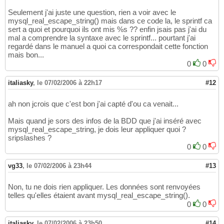
15
Seulement j'ai juste une question, rien a voir avec le
// Connexion
16
mysql_real_escape_string() mais dans ce code la, le sprintf ca
$link = mysql_connect('
mysql_host
', '
mysql_u
17
sert a quoi et pourquoi ils ont mis %s ?? enfin jsais pas j'ai du
OR die(mysql_error());
18
mal a comprendre la syntaxe avec le sprintf... pourtant j'ai
19
regardé dans le manuel a quoi ca correspondait cette fonction
// Fabrication d'
une requête sécurisée

20
mais bon...
$query = sprintf
(
"SELECT * FROM users WHERE 
21
0
0
quote_smart
(
$_POST
['username']
)
,

22
quote_smart
(
$_POST
['password']
)
)
;

23
italiasky
,
le 07/02/2006 à 22h17
#12
24
mysql_query
(
$query
)
;

25
?>
26
ah non jcrois que c'est bon j'ai capté d'ou ca venait...
Mais quand je sors des infos de la BDD que j'ai inséré avec
mysql_real_escape_string, je dois leur appliquer quoi ?
sripslashes ?
0
0
vg33
,
le 07/02/2006 à 23h44
#13
Non, tu ne dois rien appliquer. Les données sont renvoyées
telles qu'elles étaient avant mysql_real_escape_string().
0
0
italiasky
,
le 07/02/2006 à 23h50
#14