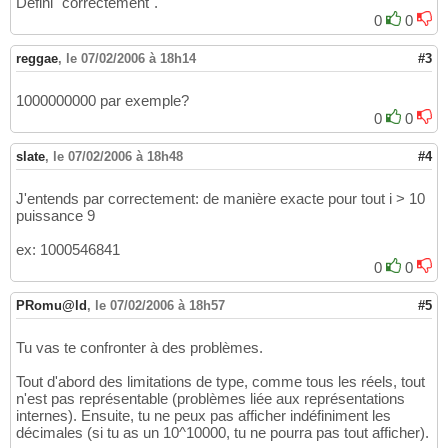
Defini "correctement".
0
0
reggae
,
le 07/02/2006 à 18h14
#3
1000000000 par exemple?
0
0
slate
,
le 07/02/2006 à 18h48
#4
J'entends par correctement: de manière exacte pour tout i > 10
puissance 9
ex: 1000546841
0
0
PRomu@ld
,
le 07/02/2006 à 18h57
#5
Tu vas te confronter à des problèmes.
Tout d'abord des limitations de type, comme tous les réels, tout
n'est pas représentable (problèmes liée aux représentations
internes). Ensuite, tu ne peux pas afficher indéfiniment les
décimales (si tu as un 10^10000, tu ne pourra pas tout afficher).