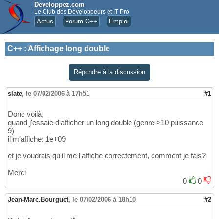
Developpez.com
Le Club des Développeurs et IT Pro
Actus
Forum C++
Emploi
C++
:
Affichage long double
Répondre à la discussion
slate
,
le 07/02/2006 à 17h51
#1
Donc voilà,
quand j'essaie d'afficher un long double (genre >10 puissance
9)
il m'affiche: 1e+09
et je voudrais qu'il me l'affiche correctement, comment je fais?
Merci
0
0
Jean-Marc.Bourguet
,
le 07/02/2006 à 18h10
#2