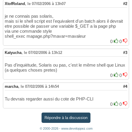
XtofRoland
,
le 07/02/2006 à 13h07
#2
je ne connais pas solaris,
mais si le shell script est l'equivalent d'un batch alors il devrait
etre possible de passer une variable $_GET a la page php
via une commande style
shell_exec mapage.php?mavar=mavaleur
0
0
Katyucha
,
le 07/02/2006 à 13h12
#3
Pas d'inquiétude, Solaris ou pas, c'est le même shell que Linux
(a quelques choses pretes)
0
0
marcha
,
le 07/02/2006 à 14h54
#4
Tu devrais regarder aussi du cote de PHP-CLI
0
0
Répondre à la discussion
© 2000-2026 - www.developpez.com