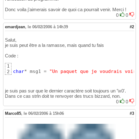
Donc voila j'aimerais savoir de quoi ca pourrait venir. Merci !
0
0
emardjean
,
le 06/02/2006 à 14h39
#2
Salut,
je suis peut être a la ramasse, mais quand tu fais
Code :
1
char
* msg1 = 
"Un paquet que je voudrais voir 
2
je suis pas sur que le dernier caractère soit toujours un '\x0'.
Dans ce cas strln doit te renvoyer des trucs bizzard, non.
0
0
Marco85
,
le 06/02/2006 à 15h06
#3