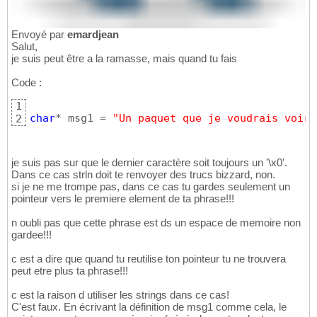
Envoyé par
emardjean
Salut,
je suis peut être a la ramasse, mais quand tu fais
Code :
1
char
* msg1 = 
"Un paquet que je voudrais voir 
2
je suis pas sur que le dernier caractère soit toujours un '\x0'.
Dans ce cas strln doit te renvoyer des trucs bizzard, non.
si je ne me trompe pas, dans ce cas tu gardes seulement un
pointeur vers le premiere element de ta phrase!!!
n oubli pas que cette phrase est ds un espace de memoire non
gardee!!!
c est a dire que quand tu reutilise ton pointeur tu ne trouvera
peut etre plus ta phrase!!!
c est la raison d utiliser les strings dans ce cas!
C'est faux. En écrivant la définition de msg1 comme cela, le