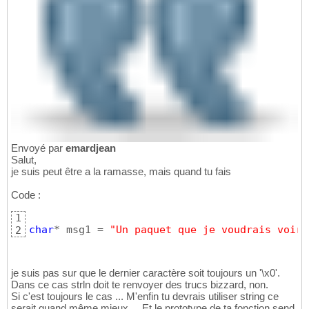
Envoyé par
emardjean
Salut,
je suis peut être a la ramasse, mais quand tu fais
Code :
1
char
* msg1 = 
"Un paquet que je voudrais voir 
2
je suis pas sur que le dernier caractère soit toujours un '\x0'.
Dans ce cas strln doit te renvoyer des trucs bizzard, non.
Si c'est toujours le cas ... M'enfin tu devrais utiliser string ce
serait quand même mieux ... Et le prototype de ta fonction send