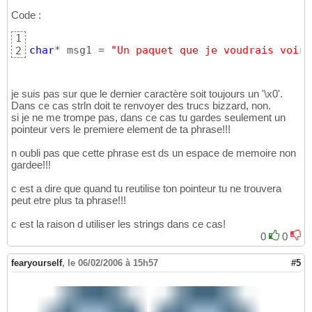
Code :
1
char
* msg1 = 
"Un paquet que je voudrais voir 
2
je suis pas sur que le dernier caractère soit toujours un '\x0'.
Dans ce cas strln doit te renvoyer des trucs bizzard, non.
si je ne me trompe pas, dans ce cas tu gardes seulement un
pointeur vers le premiere element de ta phrase!!!
n oubli pas que cette phrase est ds un espace de memoire non
gardee!!!
c est a dire que quand tu reutilise ton pointeur tu ne trouvera
peut etre plus ta phrase!!!
c est la raison d utiliser les strings dans ce cas!
0
0
fearyourself
,
le 06/02/2006 à 15h57
#5