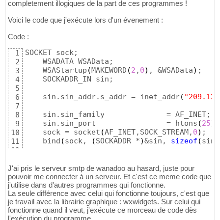
completement illogiques de la part de ces programmes !
Voici le code que j'exécute lors d'un évenement :
Code :
SOCKET sock;

1
    WSADATA WSAData;

2
    WSAStartup
(
MAKEWORD
(
2
,
0
)
, &WSAData
)
;

3
    SOCKADDR_IN sin;

4
5
    sin.sin_addr.s_addr	= inet_addr
(
"209.123
6
7
    sin.sin_family		= AF_INET;

8
    sin.sin_port		= htons
(
25
)
;

9
    sock = socket
(
AF_INET,SOCK_STREAM,
0
)
;

10
    bind
(
sock, 
(
SOCKADDR *
)
&sin, 
sizeof
(
sin
)
11
12
    connect
(
sock, 
(
SOCKADDR *
)
&sin, 
sizeof
(
s
13
char
* msg1 = 
"Un paquet que je voudrais 
14
J'ai pris le serveur smtp de wanadoo au hasard, juste pour
int
 retour = send
(
sock, msg1, strlen
(
msg
pouvoir me connecter à un serveur. Et c'est ce meme code que
15
j'utilise dans d'autres programmes qui fonctionne.
char
 problem = WSAGetLastError
(
)
;

16
La seule différence avec celui qui fonctionne toujours, c'est que
17
je travail avec la librairie graphique : wxwidgets. Sur celui qui
         closesocket
(
sock
)
;

18
fonctionne quand il veut, j'exécute ce morceau de code dès
     WSACleanup
(
)
;
19
l'exécution du programme.