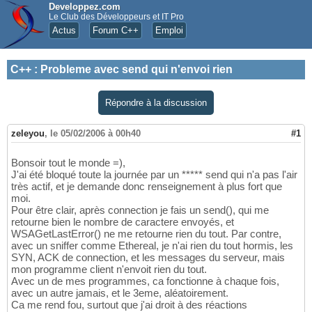
Developpez.com
Le Club des Développeurs et IT Pro
Actus
Forum C++
Emploi
C++
:
Probleme avec send qui n'envoi rien
Répondre à la discussion
zeleyou
,
le 05/02/2006 à 00h40
#1
Bonsoir tout le monde =),
J'ai été bloqué toute la journée par un ***** send qui n'a pas l'air
très actif, et je demande donc renseignement à plus fort que
moi.
Pour être clair, après connection je fais un send(), qui me
retourne bien le nombre de caractere envoyés, et
WSAGetLastError() ne me retourne rien du tout. Par contre,
avec un sniffer comme Ethereal, je n'ai rien du tout hormis, les
SYN, ACK de connection, et les messages du serveur, mais
mon programme client n'envoit rien du tout.
Avec un de mes programmes, ca fonctionne à chaque fois,
avec un autre jamais, et le 3eme, aléatoirement.
Ca me rend fou, surtout que j'ai droit à des réactions