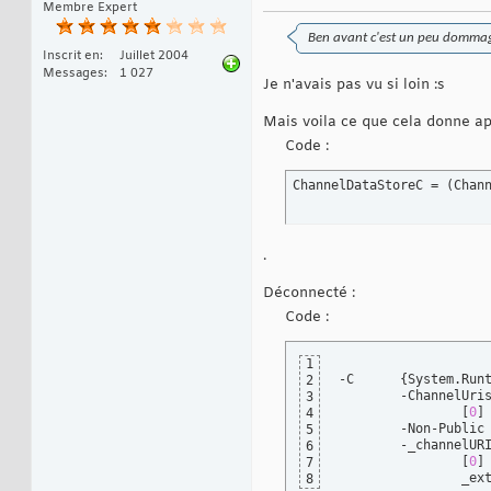
Membre Expert
Ben avant c'est un peu dommage
Inscrit en
Juillet 2004
Messages
1 027
Je n'avais pas vu si loin :s
Mais voila ce que cela donne ap
Code :
ChannelDataStoreC = 
(
Chan
.
Déconnecté :
Code :
1
-C	
{
System.Run
2
3
[
0
]
4
	-Non-Public members		

5
6
[
0
]
7
8