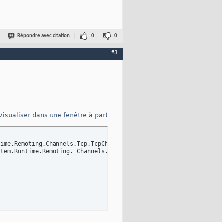
Répondre avec citation
0
0
#3
Visualiser dans une fenêtre à part
stem.Runtime.Remoting. Channels.ChannelDataStore
}