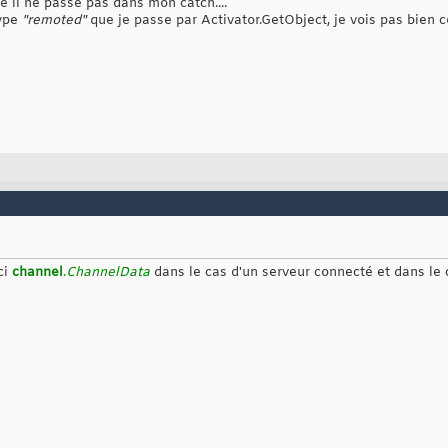
cé il ne passe pas dans mon catch....
				props
[
"typeFilterLevel"
]
 = TypeFilterLevel.Full;

type
"remoted"
que je passe par Activator.GetObject, je vois pas bien 
				TcpChannel channel = 
new
 TcpChannel
(
props, clientP
				ChannelServices.RegisterChannel
(
channel, 
false
)
;

				Instance = 
(
IEntite.IGroupeListe
)
Activator.GetObje
typeof
(
IEntite.IGroupeListe
)
,

"tcp://xpsp2-9848109dc:1069/GroupeSiteList
}
catch
{
throw
new
 Exception
(
"Erreur de connexion au serveu
}
ci
channel
.
ChannelData
dans le cas d'un serveur connecté et dans le 