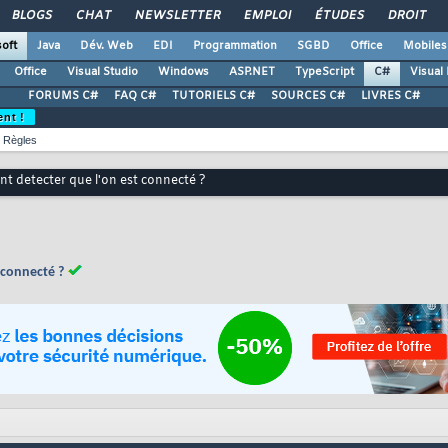
BLOGS
CHAT
NEWSLETTER
EMPLOI
ÉTUDES
DROIT
oft
Java
Dév. Web
EDI
Programmation
SGBD
Office
Mobiles
Office
Visual Studio
Windows
ASP.NET
TypeScript
C#
Visual
FORUMS C#
FAQ C#
TUTORIELS C#
SOURCES C#
LIVRES C#
ent !
Règles
 detecter que l'on est connecté ?
 connecté ?