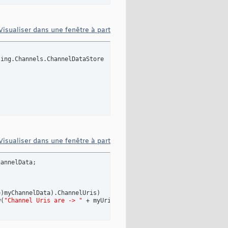
Visualiser dans une fenêtre à part
Visualiser dans une fenêtre à part
annelData;

e
)
myChannelData
)
.ChannelUris
)
w
(
"Channel Uris are -> "
 + myUri
)
;
