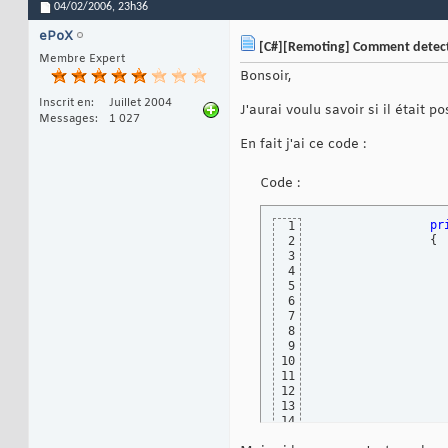
04/02/2006,
23h36
ePoX
[C#][Remoting] Comment detecte
Membre Expert
Bonsoir,
Inscrit en
Juillet 2004
J'aurai voulu savoir si il était 
Messages
1 027
En fait j'ai ce code :
Code :
pr
1
{
2
3
4
				BinaryClientFormatterSinkPr
5
6
				BinaryServerFormatterSinkPr
7
8
9
				serverProvider.Ty
10
				System.Runtime.Serialization.Forma
11
12
13
14
15