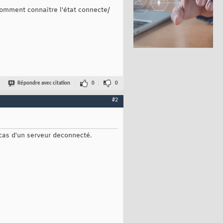
comment connaitre l'état connecte/
rovider, serverProvider
)
;

ct
(
"
)
;

Répondre avec citation
0
0
r"
)
; 

#2
cas d'un serveur deconnecté.