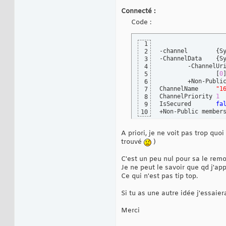
Connecté :
Code :
1
-channel	
{
S
2
-ChannelData	
{
S
3
4
[
0
5
	+Non-Public members		

6
ChannelName	
"1
7
ChannelPriority	
1
8
IsSecured	
fa
9
+Non-Public member
10
A priori, je ne voit pas trop quo
trouvé
)
C'est un peu nul pour sa le remot
Je ne peut le savoir que qd j'a
Ce qui n'est pas tip top.
Si tu as une autre idée j'essaiera
Merci