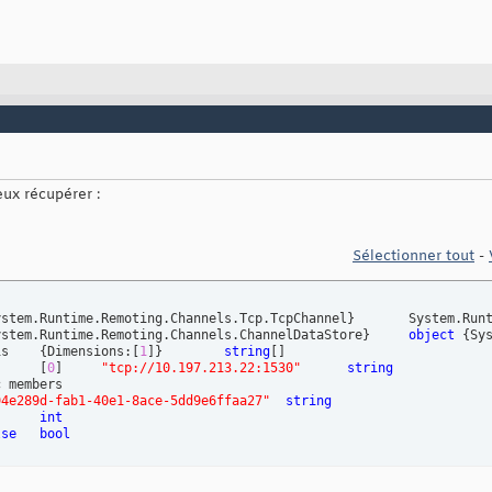
ux récupérer :
Sélectionner tout
-
ystem.Runtime.Remoting.Channels.Tcp.TcpChannel
}
	System.Runtime.Remoting.Channels.Tcp.TcpChannel

ystem.Runtime.Remoting.Channels.ChannelDataStore
}
object
{
Sy
	-ChannelUris	
{
Dimensions:
[
1
]
}
string
[
]
[
0
]
"tcp://10.197.213.22:1530"
string
94e289d-fab1-40e1-8ace-5dd9e6ffaa27"
string
int
lse
bool
s