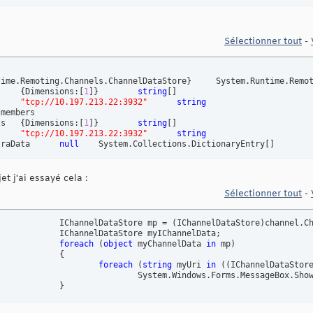
Sélectionner tout
-
time.Remoting.Channels.ChannelDataStore
}
	System.Runtime.Remoting.Channels.ChannelDataStore

	-ChannelUris	
{
Dimensions:
[
1
]
}
string
[
]
"tcp://10.197.213.22:3932"
string
	-_channelURIs	
{
Dimensions:
[
1
]
}
string
[
]
"tcp://10.197.213.22:3932"
string
		_extraData	
null
	System.Collections.DictionaryEntry
[
]
et j'ai essayé cela :
Sélectionner tout
-
				IChannelDataStore mp = 
(
IChannelDataStore
)
channel.Ch
yIChannelData;

foreach
(
object
 myChannelData 
in
 mp
)
{
foreach
(
string
 myUri 
in
(
(
IChannelDataStor
						System.Windows.Forms.MessageBox.Sho
}