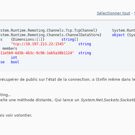
Sélectionner tout
-
ystem.Runtime.Remoting.Channels.Tcp.TcpChannel
}
	System.Runtime.Remoting.Channels.Tcp.TcpChannel

ystem.Runtime.Remoting.Channels.ChannelDataStore
}
object
{
Sy
	-ChannelUris	
{
Dimensions:
[
1
]
}
string
[
]
]
"tcp://10.197.213.22:1545"
string
611e5b9-6d3b-4b3c-9c96-1eb5a38b1124"
string
int
lse
bool
s
i récupérer de public sur l'état de la connection. :s (Enfin même dans le
ing...
ppelle une méthode distante.. Qui lance un
System.Net.Sockets.Socket
is voir volontier.