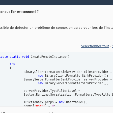
r que l'on est connecté ?
possible de detecter un problème de connexion au serveur lors de l'insta
Sélectionner tout
-
ivate
static
void
 CreateRemoteInstance
(
)
try
{
ovider clientProvider =

new
 BinaryClientFormatterSinkProvider
(
)
;

ovider serverProvider =

new
 BinaryServerFormatterSinkProvider
(
)
;

peFilterLevel =

tters.TypeFilterLevel.Full;

				IDictionary props = 
new
 Hashtable
(
)
;

				props
[
"port"
]
 = 
0
;

				props
[
"name"
]
 = System.Guid.NewGuid
(
)
.ToString
(
)
;
