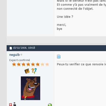
Mais si le serveur n'est pas lan
16
17
Et comme y'à pas vraiment de 
18
non connecté de l'objet.
19
20
Une idée ?
21
22
merci,
23
bye
24
25
26
27
28
29
18/02/2006,
10h58
}
30
neguib
Expert confirmé
Peux-tu verifier ce que renvoie i