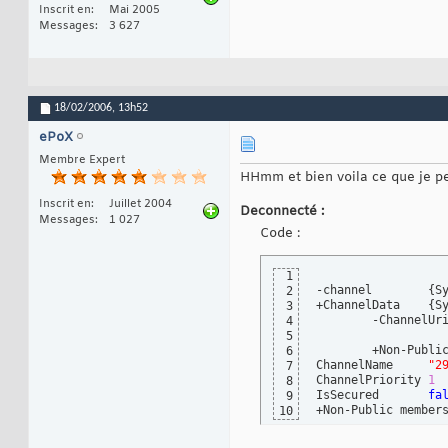
Inscrit en
Mai 2005
Messages
3 627
18/02/2006,
13h52
ePoX
Membre Expert
HHmm et bien voila ce que je pe
Inscrit en
Juillet 2004
Deconnecté :
Messages
1 027
Code :
1
-channel	
{
S
2
+ChannelData	
{
S
3
4
5
	+Non-Public members	

6
ChannelName	
"2
7
ChannelPriority	
1
8
IsSecured	
fa
9
+Non-Public member
10