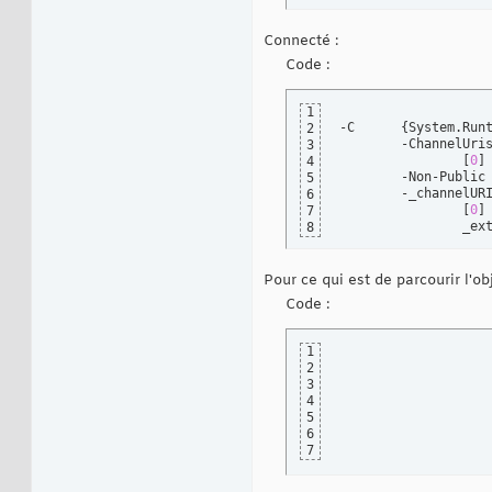
Connecté :
Code :
1
-C	
{
System.Run
2
3
[
0
]
4
	-Non-Public members		

5
6
[
0
]
7
8
Pour ce qui est de parcourir l'obj
Code :
1
				IChannelDataStore m
2
3
4
5
6
7