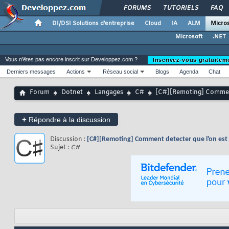
FORUMS
TUTORIELS
FAQ
DI/DSI Solutions d'entreprise
Cloud
IA
ALM
Micros
Microsoft
.NET
Vous n'êtes pas encore inscrit sur Developpez.com ?
Inscrivez-vous gratuitem
Derniers messages
Actions
Réseau social
Blogs
Agenda
Chat
Forum
Dotnet
Langages
C#
[C#][Remoting] Comment
+
Répondre à la discussion
Discussion :
[C#][Remoting] Comment detecter que l'on est
Sujet :
C#