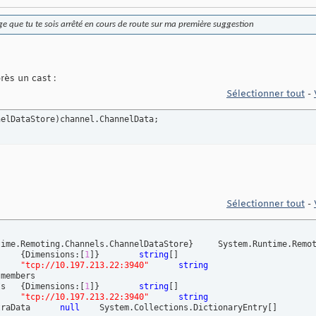
 que tu te sois arrêté en cours de route sur ma première suggestion
rès un cast :
Sélectionner tout
-
nelDataStore
)
channel.ChannelData;
Sélectionner tout
-
time.Remoting.Channels.ChannelDataStore
}
	System.Runtime.Remoting.Channels.ChannelDataStore

	-ChannelUris	
{
Dimensions:
[
1
]
}
string
[
]
"tcp://10.197.213.22:3940"
string
	-_channelURIs	
{
Dimensions:
[
1
]
}
string
[
]
"tcp://10.197.213.22:3940"
string
		_extraData	
null
	System.Collections.DictionaryEntry
[
]