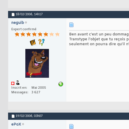
18/02/2006,
14h17
neguib
Expert confirmé
Ben avant c'est un peu dommage
Transtype l'objet que tu reçois 
seulement on pourra dire qu'il n'
Inscrit en
Mai 2005
Messages
3 627
19/02/2006,
03h07
ePoX