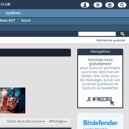
CLUB
Systèmes
 Basic.NET
Azure
Recherche avancée
Navigation
Inscrivez-vous
gratuitement
pour pouvoir participer,
suivre les réponses en
temps réel, voter pour
les messages, poser vos
propres questions et
recevoir la newsletter
Outils de la discussion
Affichage