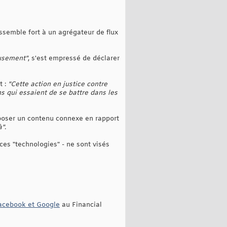
essemble fort à un agrégateur de flux
eusement"
, s'est empressé de déclarer
t :
"Cette action en justice contre
s qui essaient de se battre dans les
oposer un contenu connexe en rapport
à"
.
ces "technologies" - ne sont visés
Facebook et Google
au Financial