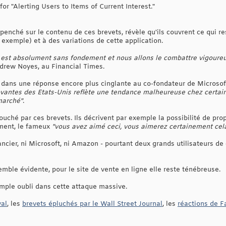
 for "Alerting Users to Items of Current Interest."
t penché sur le contenu de ces brevets, révèle qu'ils couvrent ce qui r
exemple) et à des variations de cette application.
 est absolument sans fondement et nous allons le combattre vigour
drew Noyes, au Financial Times.
 dans une réponse encore plus cinglante au co-fondateur de Microsof
ovantes des Etats-Unis reflète une tendance malheureuse chez certain
marché"
.
ché par ces brevets. Ils décrivent par exemple la possibilité de pr
ement, le fameux
"vous avez aimé ceci, vous aimerez certainement cel
ancier, ni Microsoft, ni Amazon - pourtant deux grands utilisateurs de 
semble évidente, pour le site de vente en ligne elle reste ténébreuse.
imple oubli dans cette attaque massive.
al
, les
brevets épluchés par le Wall Street Journal
, les
réactions de 