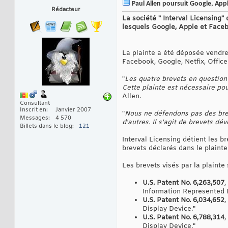
Paul Allen poursuit Google, Appl
Rédacteur
La société " Interval Licensing
lesquels Google, Apple et Face
La plainte a été déposée vendre
Facebook, Google, Netfix, Offic
"
Les quatre brevets en question 
Cette plainte est nécessaire po
Allen.
Consultant
Inscrit en
Janvier 2007
"
Nous ne défendons pas des brev
Messages
4 570
d'autres. Il s'agit de brevets dé
Billets dans le blog
121
Interval Licensing détient les b
brevets déclarés dans le plaint
Les brevets visés par la plainte 
U.S. Patent No. 6,263,507
,
Information Represented 
U.S. Patent No. 6,034,652
,
Display Device."
U.S. Patent No. 6,788,314
,
Display Device."