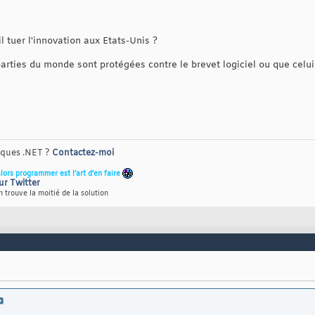
 tuer l'innovation aux Etats-Unis ?
rties du monde sont protégées contre le brevet logiciel ou que celu
riques .NET ?
Contactez-moi
alors programmer est l’art d’en faire
ur Twitter
 trouve la moitié de la solution