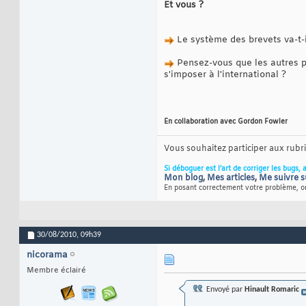
Et vous ?
Le système des brevets va-t-il
Pensez-vous que les autres pa
s'imposer à l'international ?
En collaboration avec Gordon Fowler
Vous souhaitez participer aux rub
Si déboguer est l’art de corriger les bugs, 
Mon blog
,
Mes articles
,
Me suivre s
En posant correctement votre problème, on
30/08/2010,
09h39
nicorama
Membre éclairé
Envoyé par
Hinault Romaric