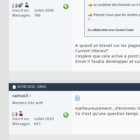
Le système des brevets va-t-i
Inscrit en
Juillet 2006
Pensez-vous que les autres p
Messages
766
?
En collaboration avec Gordon Fowler
A quand un brevet sur les pages
Current Interest"
J'espère que cela arrive à poi
Sinon il faudra développer et s
30/08/2010,
10h03
camus3
Membre très actif
malheureusement , d'énormes lobb
Ce n'est qu'une question temps 
Inscrit en
Juillet 2010
Messages
657