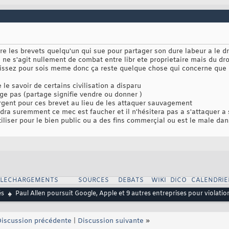
re les brevets quelqu'un qui sue pour partager son dure labeur a le d
 il ne s'agit nullement de combat entre libr ete proprietaire mais du d
aissez pour sois meme donc ça reste quelque chose qui concerne que l
le savoir de certains civilisation a disparu
ge pas (partage signifie vendre ou donner )
rgent pour ces brevet au lieu de les attaquer sauvagement
dra suremment ce mec est faucher et il n'hésitera pas a s'attaquer a 
iliser pour le bien public ou a des fins commerçial ou est le male dan
ELECHARGEMENTS
SOURCES
DEBATS
WIKI
DICO
CALENDRIE
és
Paul Allen poursuit Google, Apple et 9 autres entreprises pour violatio
iscussion précédente
|
Discussion suivante
»