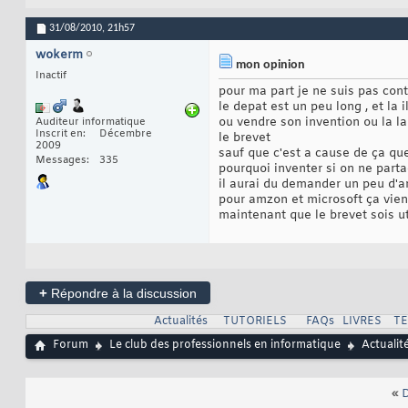
31/08/2010,
21h57
wokerm
mon opinion
Inactif
pour ma part je ne suis pas cont
le depat est un peu long , et la
ou vendre son invention ou la l
Auditeur informatique
Inscrit en
Décembre
le brevet
2009
sauf que c'est a cause de ça que 
Messages
335
pourquoi inventer si on ne parta
il aurai du demander un peu d'a
pour amzon et microsoft ça vien
maintenant que le brevet sois ut
+
Répondre à la discussion
Actualités
TUTORIELS
FAQs
LIVRES
T
Forum
Le club des professionnels en informatique
Actualit
«
D