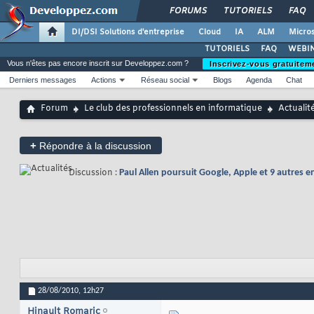
FORUMS
TUTORIELS
FAQ
DI/DSI Solutions d'entreprise
Cloud
IA
ALM
Micros
TUTORIELS
FAQ
WEBIN
Vous n'êtes pas encore inscrit sur Developpez.com ?
Inscrivez-vous gratuitem
Derniers messages
Actions
Réseau social
Blogs
Agenda
Chat
Forum
Le club des professionnels en informatique
Actualit
+
Répondre à la discussion
Discussion :
Paul Allen poursuit Google, Apple et 9 autres e
28/08/2010,
12h27
Hinault Romaric