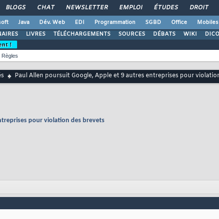
BLOGS
CHAT
NEWSLETTER
EMPLOI
ÉTUDES
DROIT
oft
Java
Dév. Web
EDI
Programmation
SGBD
Office
Mobiles
AIRES
LIVRES
TÉLÉCHARGEMENTS
SOURCES
DÉBATS
WIKI
DIC
ent !
Règles
és
Paul Allen poursuit Google, Apple et 9 autres entreprises pour violatio
ntreprises pour violation des brevets