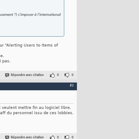
usement ?) s'imposer à l'international
r "Alerting Users to Items of
e.
i pas.
Répondre avec citation
0
0
#3
eulent mettre fin au logiciel libre.
ff du personnel issu de ces lobbies.
Répondre avec citation
0
0