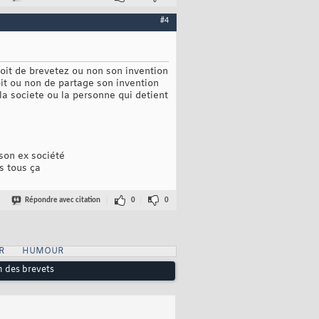
#4
roit de brevetez ou non son invention
roit ou non de partage son invention
a societe ou la personne qui detient
son ex société
s tous ça
Répondre avec citation
0
0
R
HUMOUR
n des brevets