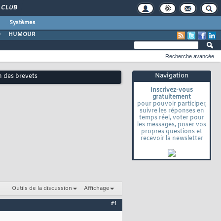
CLUB
Systèmes
O
HUMOUR
Recherche avancée
Navigation
n des brevets
Inscrivez-vous
gratuitement
pour pouvoir participer,
suivre les réponses en
temps réel, voter pour
les messages, poser vos
propres questions et
recevoir la newsletter
Outils de la discussion
Affichage
#1