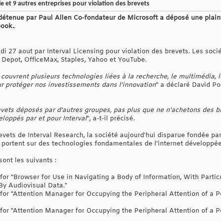
e et 9 autres entreprises pour violation des brevets
" détenue par Paul Allen Co-fondateur de Microsoft a déposé une plain
book.
.
di 27 aout par Interval Licensing pour violation des brevets. Les soc
e Depot, OfficeMax, Staples, Yahoo et YouTube.
couvrent plusieurs technologies liées à la recherche, le multimédia, 
ur protéger nos investissements dans l'innovation
" a déclaré David Po
ets déposés par d'autres groupes, pas plus que ne n'achetons des br
veloppés par et pour Interval
", a-t-il précisé.
revets de Interval Research, la société aujourd'hui disparue fondée pa
e portent sur des technologies fondamentales de l'internet développée
sont les suivants :
 for "Browser for Use in Navigating a Body of Information, With Parti
By Audiovisual Data."
 for "Attention Manager for Occupying the Peripheral Attention of a Pe
 for "Attention Manager for Occupying the Peripheral Attention of a Pe